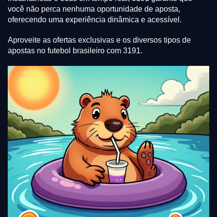
você não perca nenhuma oportunidade de aposta,
oferecendo uma experiência dinâmica e acessível.
Aproveite as ofertas exclusivas e os diversos tipos de
apostas no futebol brasileiro com 3191.