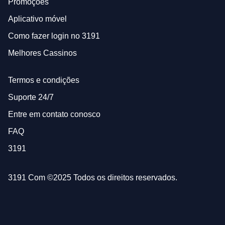
Promoções
Aplicativo móvel
Como fazer login no 3191
Melhores Cassinos
Termos e condições
Suporte 24/7
Entre em contato conosco
FAQ
3191
3191 Com ©2025 Todos os direitos reservados.