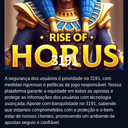
A segurança dos usuários é prioridade no 3191, com
medidas rigorosas e políticas de jogo responsável. Nossa
plataforma garante a equidade em todas as apostas e
protege as informações dos usuários com tecnologia
avançada. Aposte com tranquilidade no 3191, sabendo
que estamos comprometidos com a proteção e o bem-
estar de nossos clientes, promovendo um ambiente de
apostas seguro e confiável.