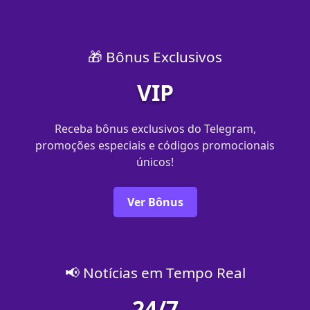
🎁 Bônus Exclusivos
VIP
Receba bônus exclusivos do Telegram,
promoções especiais e códigos promocionais
únicos!
Ver Bônus
📢 Notícias em Tempo Real
24/7