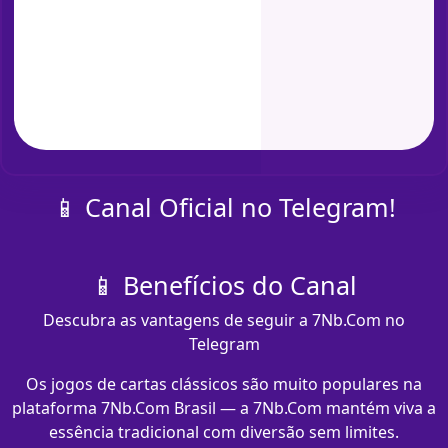
📱 Canal Oficial no Telegram!
📱 Benefícios do Canal
Descubra as vantagens de seguir a 7Nb.Com no
Telegram
Os jogos de cartas clássicos são muito populares na
plataforma 7Nb.Com Brasil — a 7Nb.Com mantém viva a
essência tradicional com diversão sem limites.