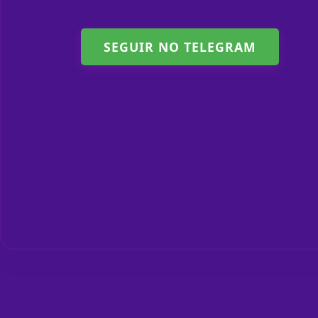
SEGUIR NO TELEGRAM