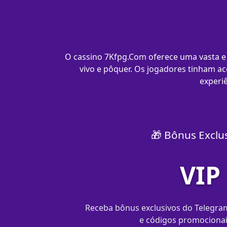
O cassino 7Kfpg.Com oferece uma vasta e d
vivo e pôquer. Os jogadores tinham ac
experiê
🎁 Bônus Exclu
VIP
Receba bônus exclusivos do Telegra
e códigos promocionai