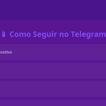
📱 Como Seguir no Telegram
ositivo
"