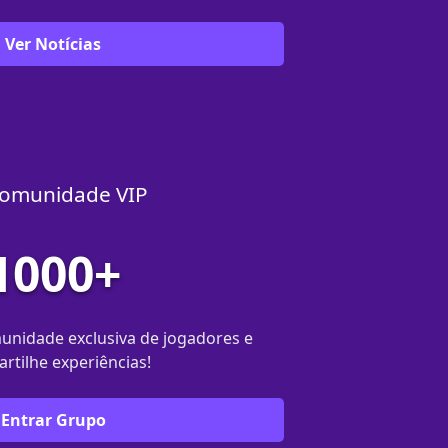
Ver Notícias
Comunidade VIP
1000+
unidade exclusiva de jogadores e
rtilhe experiências!
Entrar Grupo