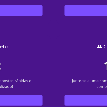
reto
👥 
t
espostas rápidas e
Junte-se a uma com
lizado!
compa
e