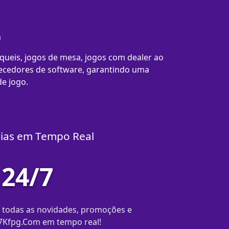
m
íqueis, jogos de mesa, jogos com dealer ao
rnecedores de software, garantindo uma
de jogo.
cias em Tempo Real
24/7
e todas as novidades, promoções e
7Kfpg.Com em tempo real!