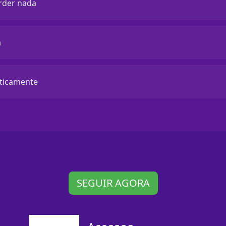
erder nada
a
aticamente
SEGUIR AGORA