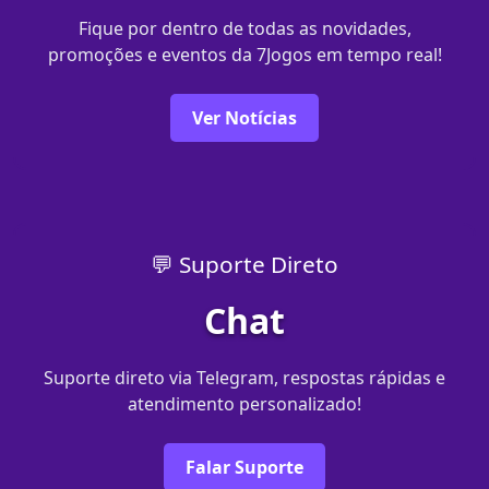
Fique por dentro de todas as novidades,
promoções e eventos da 7Jogos em tempo real!
Ver Notícias
💬 Suporte Direto
Chat
Suporte direto via Telegram, respostas rápidas e
atendimento personalizado!
Falar Suporte