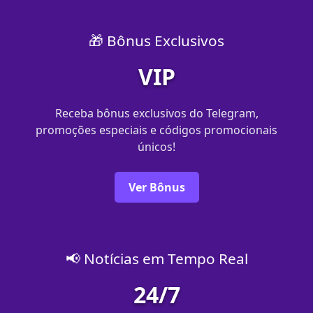
🎁 Bônus Exclusivos
VIP
Receba bônus exclusivos do Telegram,
promoções especiais e códigos promocionais
únicos!
Ver Bônus
📢 Notícias em Tempo Real
24/7