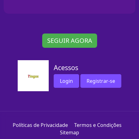
SEGUIR AGORA
Acessos
Login
Registrar-se
Políticas de Privacidade
Termos e Condições
Sitemap