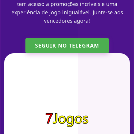
tem acesso a promoções incríveis e uma
experiência de jogo inigualável. Junte-se aos
vencedores agora!
SEGUIR NO TELEGRAM