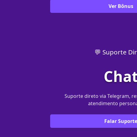
Ver Bônus
💬 Suporte Di
Cha
Suporte direto via Telegram, r
atendimento persona
Falar Suport