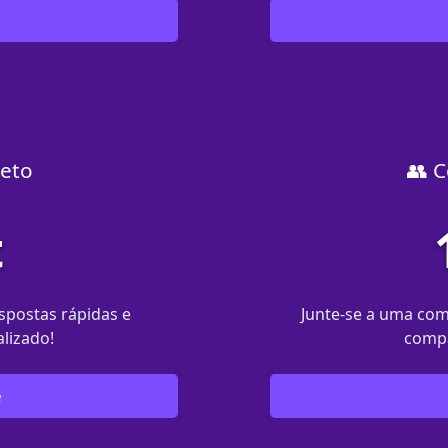
reto
👥 
t
espostas rápidas e
Junte-se a uma com
lizado!
compa
e