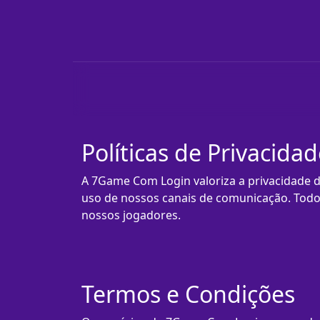
Políticas de Privacida
A 7Game Com Login valoriza a privacidade 
uso de nossos canais de comunicação. Todos
nossos jogadores.
Termos e Condições