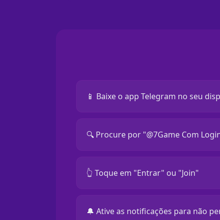
📱 Baixe o app Telegram no seu disp
🔍 Procure por "@7Game Com Login
👆 Toque em "Entrar" ou "Join"
🔔 Ative as notificações para não p