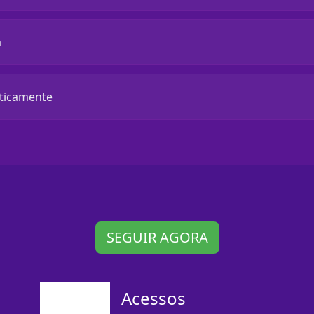
a
aticamente
SEGUIR AGORA
Acessos