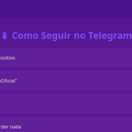
📱 Como Seguir no Telegram
ositivo
Oficial"
erder nada