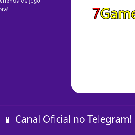
eriência de jogo
ora!
📱 Canal Oficial no Telegram!