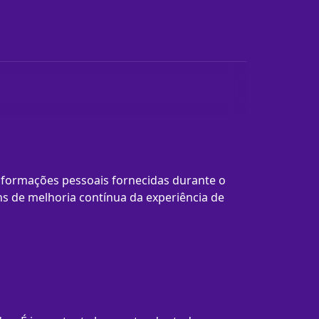
nformações pessoais fornecidas durante o
ns de melhoria contínua da experiência de