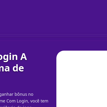
ogin A
ma de
 ganhar bônus no
ame Com Login, você tem