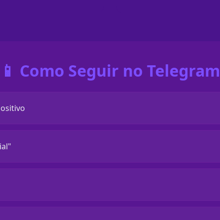
📱 Como Seguir no Telegram
ositivo
al"