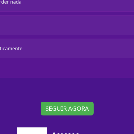
erder nada
a
aticamente
SEGUIR AGORA