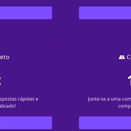
reto
👥 
t
espostas rápidas e
Junte-se a uma com
lizado!
compa
e