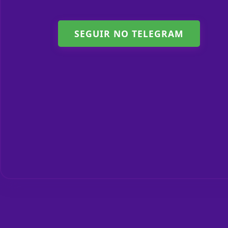
SEGUIR NO TELEGRAM