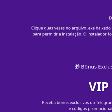
D
Clique duas vezes no arquivo .exe baixado
para permitir a instalação. O instalador 
🎁 Bônus Exclu
VIP
Receba bônus exclusivos do Telegra
e códigos promocionai