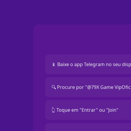
📱 Baixe o app Telegram no seu disp
🔍 Procure por "@79X Game VipOfici
👆 Toque em "Entrar" ou "Join"