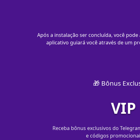
Após a instalação ser concluída, você pode a
aplicativo guiará você através de um pr
🎁 Bônus Exclu
VIP
Receba bônus exclusivos do Telegra
e códigos promocionai