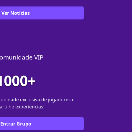
Ver Notícias
Comunidade VIP
1000+
unidade exclusiva de jogadores e
rtilhe experiências!
Entrar Grupo