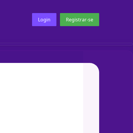
Login
Registrar-se