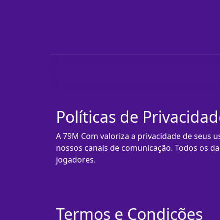
Políticas de Privacida
A 79M Com valoriza a privacidade de seus 
nossos canais de comunicação. Todos os dad
jogadores.
Termos e Condições