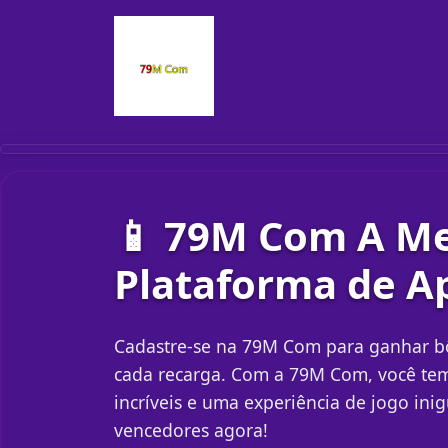
📱 79M Com A M
Plataforma de A
Cadastre-se na 79M Com para ganhar b
cada recarga. Com a 79M Com, você te
incríveis e uma experiência de jogo inig
vencedores agora!