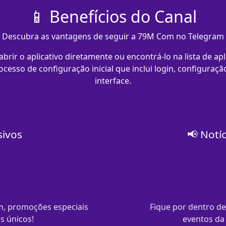
📱 Benefícios do Canal
Descubra as vantagens de seguir a 79M Com no Telegram
brir o aplicativo diretamente ou encontrá-lo na lista de ap
ocesso de configuração inicial que inclui login, configuraçã
interface.
sivos
📢 Notí
m, promoções especiais
Fique por dentro d
s únicos!
eventos da