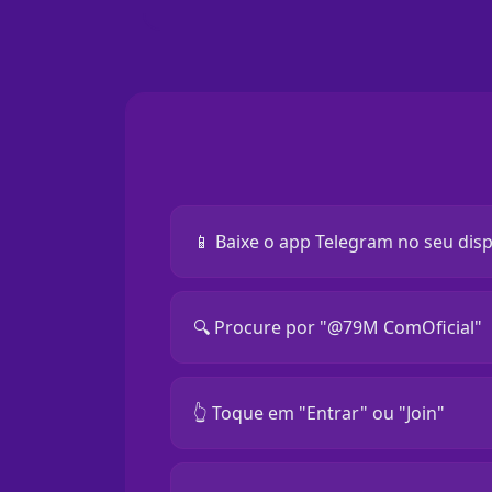
📱 Baixe o app Telegram no seu disp
🔍 Procure por "@79M ComOficial"
👆 Toque em "Entrar" ou "Join"