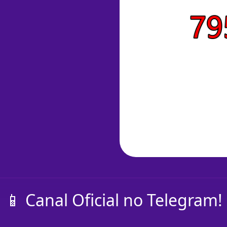
📱 Canal Oficial no Telegram!