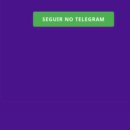
SEGUIR NO TELEGRAM