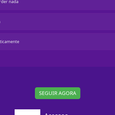
erder nada
a
aticamente
SEGUIR AGORA