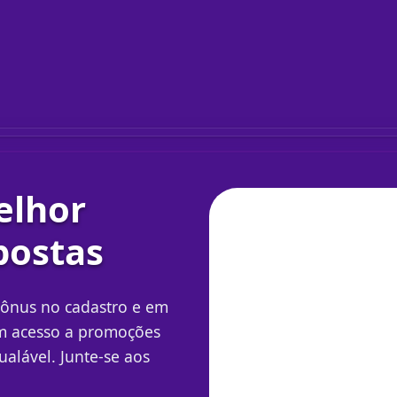
elhor
postas
bônus no cadastro e em
em acesso a promoções
ualável. Junte-se aos