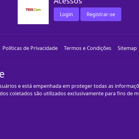
Acessos
Login
Registrar-se
Políticas de Privacidade
Termos e Condições
Sitemap
de
usuários e está empenhada em proteger todas as informaçõ
os coletados são utilizados exclusivamente para fins de m