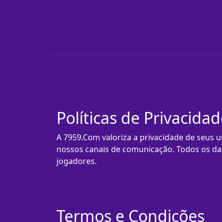
Políticas de Privacida
A 7959.Com valoriza a privacidade de seus 
nossos canais de comunicação. Todos os dad
jogadores.
Termos e Condições