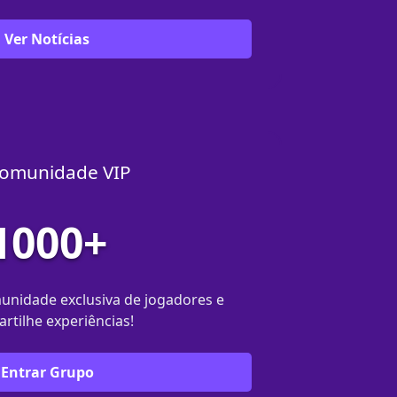
Ver Notícias
Comunidade VIP
1000+
unidade exclusiva de jogadores e
rtilhe experiências!
Entrar Grupo