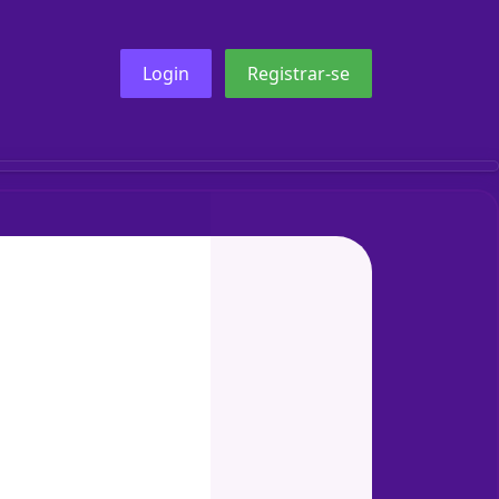
Login
Registrar-se