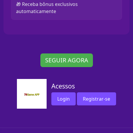
🎁 Receba bônus exclusivos
automaticamente
SEGUIR AGORA
Acessos
Login
Registrar-se