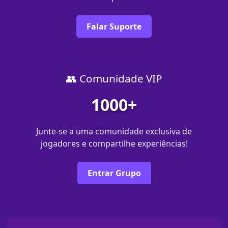
Falar Suporte
👥 Comunidade VIP
1000+
Junte-se a uma comunidade exclusiva de
jogadores e compartilhe experiências!
Entrar Grupo