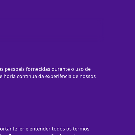
es pessoais fornecidas durante o uso de
elhoria contínua da experiência de nossos
ortante ler e entender todos os termos