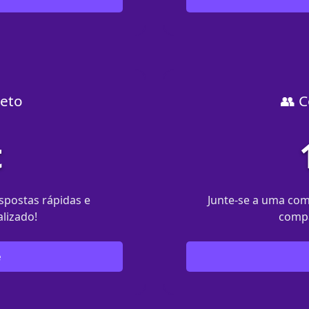
reto
👥 
t
espostas rápidas e
Junte-se a uma com
lizado!
compa
e