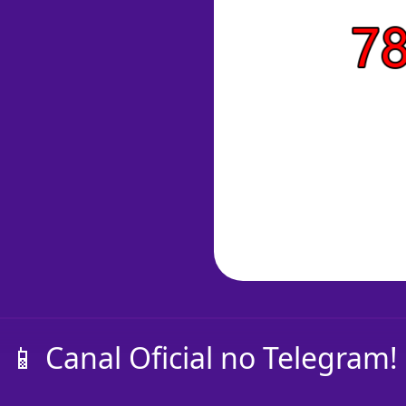
📱 Canal Oficial no Telegram!