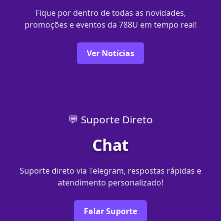
Fique por dentro de todas as novidades,
promoções e eventos da 788U em tempo real!
Ver Notícias
💬 Suporte Direto
Chat
Suporte direto via Telegram, respostas rápidas e
atendimento personalizado!
Falar Suporte