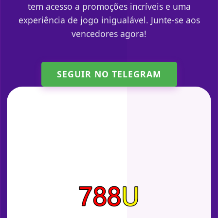
tem acesso a promoções incríveis e uma
experiência de jogo inigualável. Junte-se aos
vencedores agora!
SEGUIR NO TELEGRAM