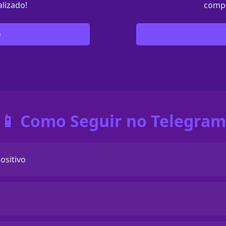
lizado!
compa
e
📱 Como Seguir no Telegram
ositivo