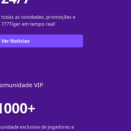
e todas as novidades, promoções e
 777Tiger em tempo real!
Ver Notícias
Comunidade VIP
1000+
unidade exclusiva de jogadores e