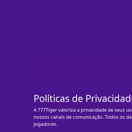
Políticas de Privacida
A 777Tiger valoriza a privacidade de seus 
nossos canais de comunicação. Todos os dad
jogadores.