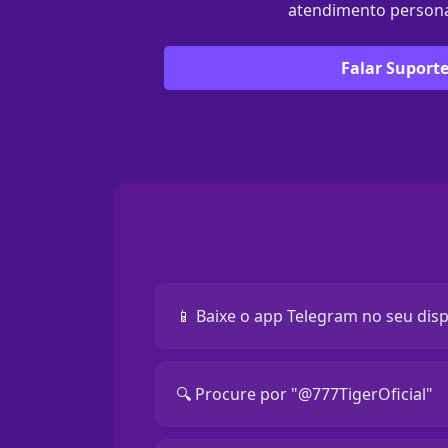
atendimento persona
Falar Suport
📱 Baixe o app Telegram no seu disp
🔍 Procure por "@777TigerOficial"