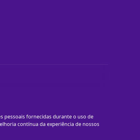
s pessoais fornecidas durante o uso de
elhoria contínua da experiência de nossos