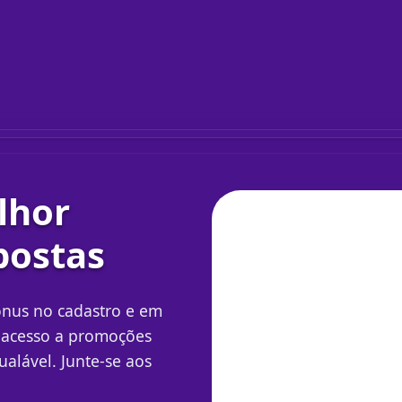
lhor
postas
ônus no cadastro e em
m acesso a promoções
ualável. Junte-se aos