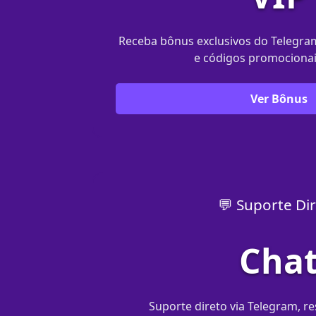
Receba bônus exclusivos do Telegra
e códigos promocionai
Ver Bônus
💬 Suporte Di
Cha
Suporte direto via Telegram, r