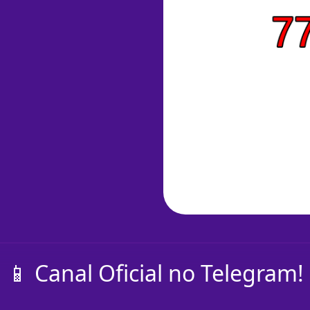
📱 Canal Oficial no Telegram!