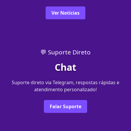
Ver Notícias
💬 Suporte Direto
Chat
Suporte direto via Telegram, respostas rápidas e
atendimento personalizado!
Falar Suporte