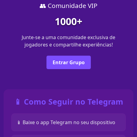
👥 Comunidade VIP
1000+
Junte-se a uma comunidade exclusiva de
jogadores e compartilhe experiências!
Entrar Grupo
📱 Como Seguir no Telegram
📱 Baixe o app Telegram no seu dispositivo