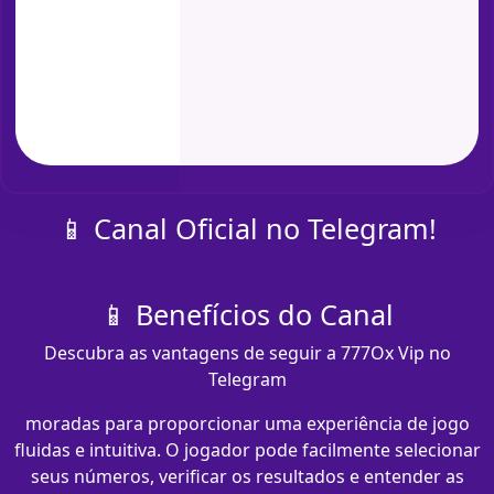
📱 Canal Oficial no Telegram!
📱 Benefícios do Canal
Descubra as vantagens de seguir a 777Ox Vip no
Telegram
moradas para proporcionar uma experiência de jogo
fluidas e intuitiva. O jogador pode facilmente selecionar
seus números, verificar os resultados e entender as