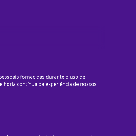
pessoais fornecidas durante o uso de
elhoria contínua da experiência de nossos