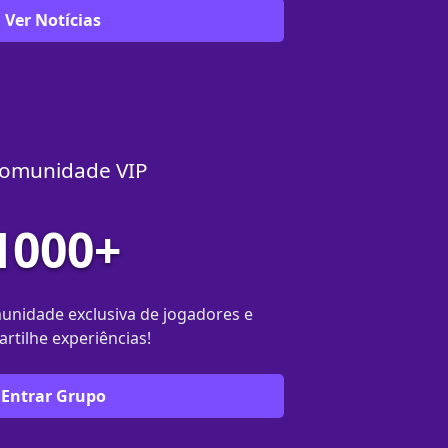
Ver Notícias
Comunidade VIP
1000+
unidade exclusiva de jogadores e
rtilhe experiências!
Entrar Grupo