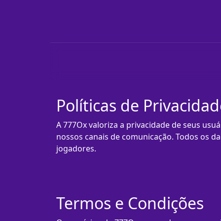
Políticas de Privacida
A 777Ox valoriza a privacidade de seus usu
nossos canais de comunicação. Todos os dad
jogadores.
Termos e Condições