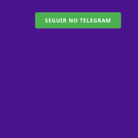
SEGUIR NO TELEGRAM