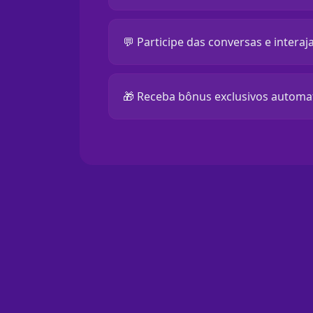
💬 Participe das conversas e interaj
🎁 Receba bônus exclusivos autom