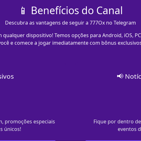
📱 Benefícios do Canal
Descubra as vantagens de seguir a 777Ox no Telegram
 qualquer dispositivo! Temos opções para Android, iOS, P
você e comece a jogar imediatamente com bônus exclusivos
sivos
📢 Notí
m, promoções especiais
Fique por dentro d
s únicos!
eventos d