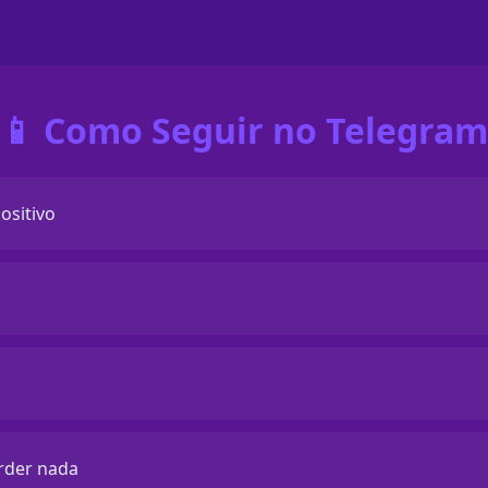
📱 Como Seguir no Telegram
ositivo
erder nada