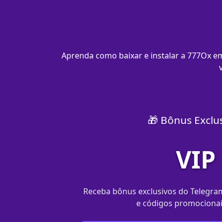
Aprenda como baixar e instalar a 777Ox em
🎁 Bônus Exclu
VIP
Receba bônus exclusivos do Telegra
e códigos promocionai