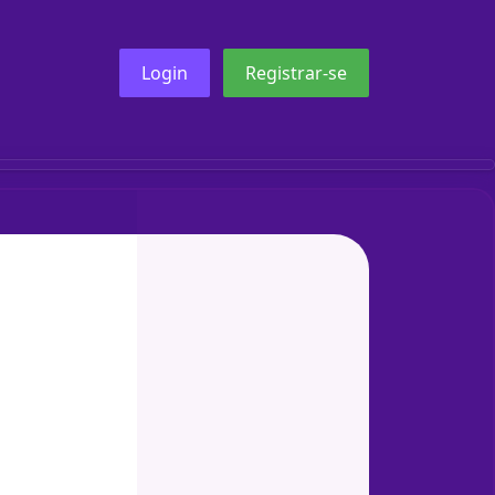
Login
Registrar-se