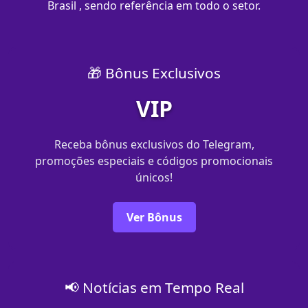
Brasil , sendo referência em todo o setor.
🎁 Bônus Exclusivos
VIP
Receba bônus exclusivos do Telegram,
promoções especiais e códigos promocionais
únicos!
Ver Bônus
📢 Notícias em Tempo Real