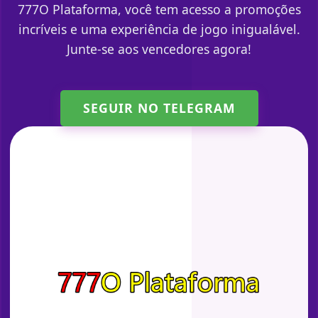
777O Plataforma, você tem acesso a promoções
incríveis e uma experiência de jogo inigualável.
Junte-se aos vencedores agora!
SEGUIR NO TELEGRAM