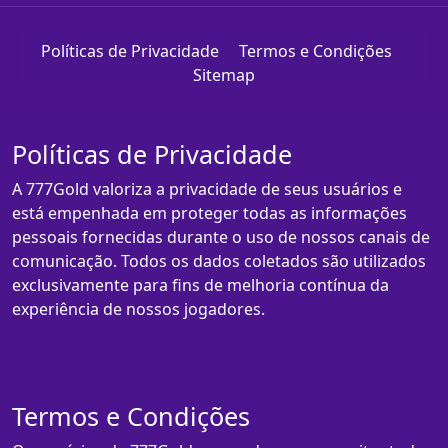
Políticas de Privacidade
Termos e Condições
Sitemap
Políticas de Privacidade
A 777Gold valoriza a privacidade de seus usuários e
está empenhada em proteger todas as informações
pessoais fornecidas durante o uso de nossos canais de
comunicação. Todos os dados coletados são utilizados
exclusivamente para fins de melhoria contínua da
experiência de nossos jogadores.
Termos e Condições