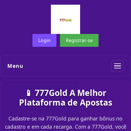
Login
Registrar-se
Menu
📱 777Gold A Melhor
Plataforma de Apostas
Cadastre-se na 777Gold para ganhar bônus no
cadastro e em cada recarga. Com a 777Gold, você