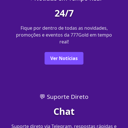
24/7
Fique por dentro de todas as novidades,
promoções e eventos da 777Gold em tempo
real!
Ver Notícias
💬 Suporte Direto
Chat
Suporte direto via Telegram, respostas rápidas e