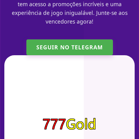
tem acesso a promoções incríveis e uma
experiência de jogo inigualável. Junte-se aos
vencedores agora!
SEGUIR NO TELEGRAM