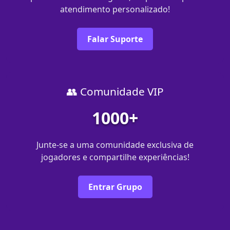
atendimento personalizado!
Falar Suporte
👥 Comunidade VIP
1000+
Junte-se a uma comunidade exclusiva de
jogadores e compartilhe experiências!
Entrar Grupo