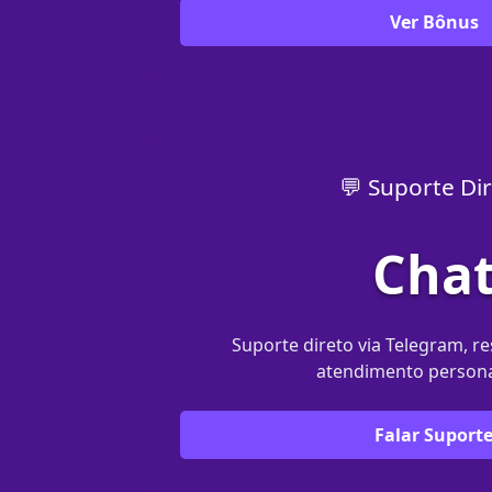
Ver Bônus
💬 Suporte Di
Cha
Suporte direto via Telegram, r
atendimento persona
Falar Suport