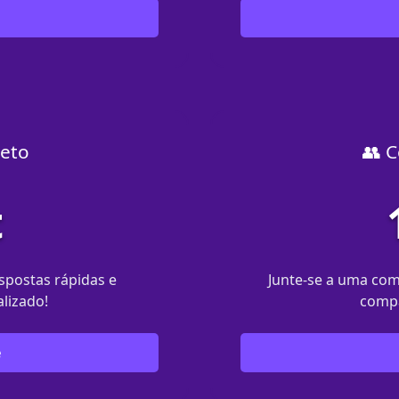
reto
👥 
t
espostas rápidas e
Junte-se a uma com
lizado!
compa
e