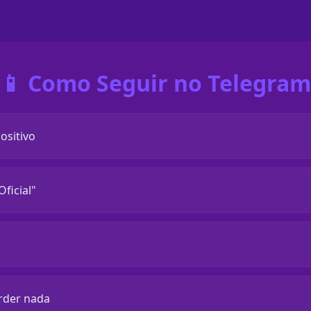
📱 Como Seguir no Telegram
ositivo
ficial"
erder nada