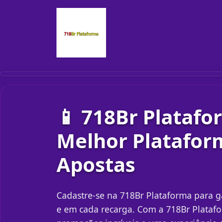
📱 718Br Platafo
Melhor Platafor
Apostas
Cadastre-se na 718Br Plataforma para 
e em cada recarga. Com a 718Br Platafo