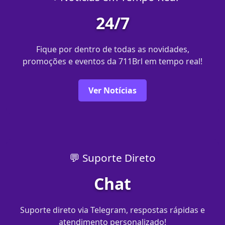
24/7
Fique por dentro de todas as novidades,
promoções e eventos da 711Brl em tempo real!
Ver Notícias
💬 Suporte Direto
Chat
Suporte direto via Telegram, respostas rápidas e
atendimento personalizado!