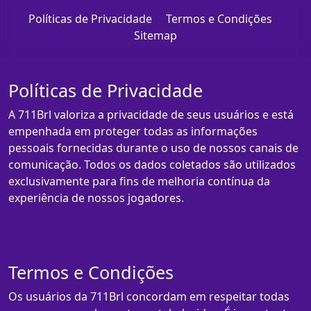
Políticas de Privacidade
Termos e Condições
Sitemap
Políticas de Privacidade
A 711Brl valoriza a privacidade de seus usuários e está
empenhada em proteger todas as informações
pessoais fornecidas durante o uso de nossos canais de
comunicação. Todos os dados coletados são utilizados
exclusivamente para fins de melhoria contínua da
experiência de nossos jogadores.
Termos e Condições
Os usuários da 711Brl concordam em respeitar todas