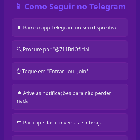
📱 Como Seguir no Telegram
📱 Baixe o app Telegram no seu dispositivo
🔍 Procure por "@711BrlOficial"
👆 Toque em "Entrar" ou "Join"
🔔 Ative as notificações para não perder
nada
💬 Participe das conversas e interaja