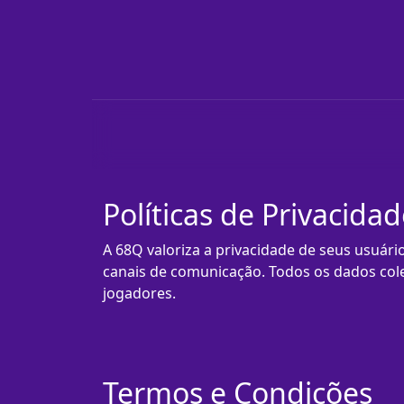
Políticas de Privacida
A 68Q valoriza a privacidade de seus usuár
canais de comunicação. Todos os dados cole
jogadores.
Termos e Condições