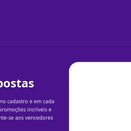
postas
no cadastro e em cada
promoções incríveis e
unte-se aos vencedores