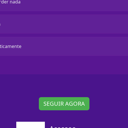
erder nada
a
aticamente
SEGUIR AGORA