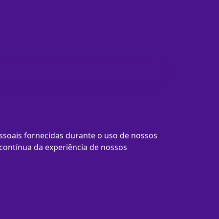
ssoais fornecidas durante o uso de nossos
 contínua da experiência de nossos