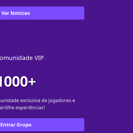
Ver Notícias
Comunidade VIP
1000+
unidade exclusiva de jogadores e
rtilhe experiências!
Entrar Grupo