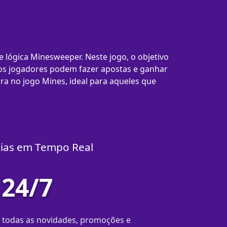
 lógica Minesweeper. Neste jogo, o objetivo
e os jogadores podem fazer apostas e ganhar
 no jogo Mines, ideal para aqueles que
cias em Tempo Real
24/7
e todas as novidades, promoções e