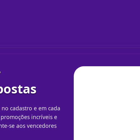
r
postas
 no cadastro e em cada
 promoções incríveis e
unte-se aos vencedores