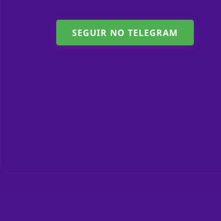
SEGUIR NO TELEGRAM