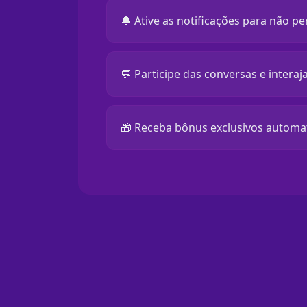
🔔 Ative as notificações para não p
💬 Participe das conversas e interaj
🎁 Receba bônus exclusivos autom