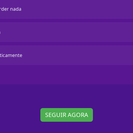
erder nada
a
aticamente
SEGUIR AGORA