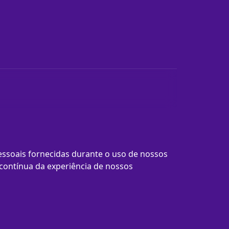
essoais fornecidas durante o uso de nossos
 contínua da experiência de nossos