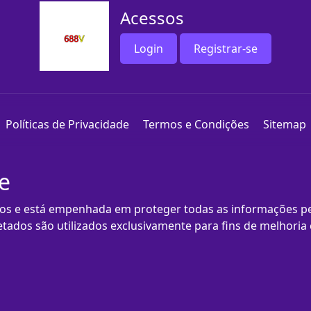
Acessos
Login
Registrar-se
Políticas de Privacidade
Termos e Condições
Sitemap
de
rios e está empenhada em proteger todas as informações p
tados são utilizados exclusivamente para fins de melhoria