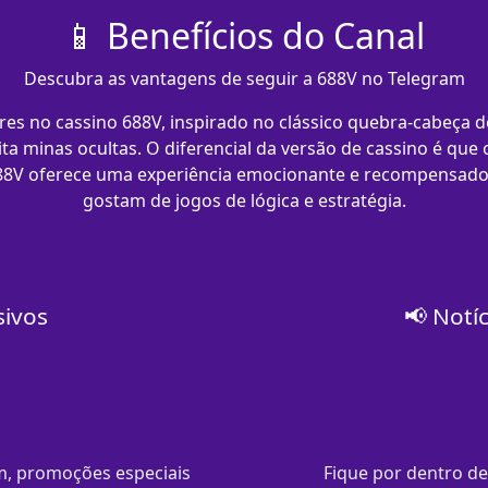
📱 Benefícios do Canal
Descubra as vantagens de seguir a 688V no Telegram
es no cassino 688V, inspirado no clássico quebra-cabeça de
a minas ocultas. O diferencial da versão de cassino é qu
88V oferece uma experiência emocionante e recompensadora
gostam de jogos de lógica e estratégia.
sivos
📢 Notí
m, promoções especiais
Fique por dentro d