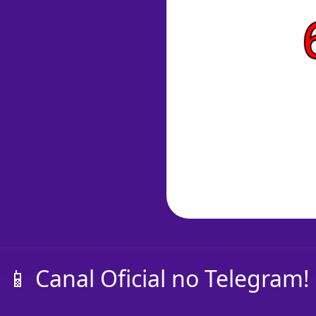
📱 Canal Oficial no Telegram!