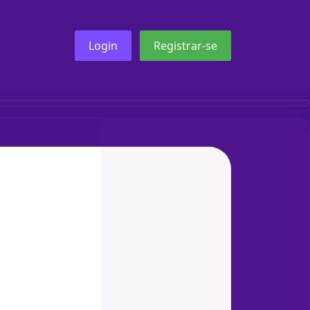
Login
Registrar-se