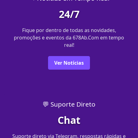
24/7
Fique por dentro de todas as novidades,
promoções e eventos da 678Ab.Com em tempo
real!
Ver Notícias
💬 Suporte Direto
Chat
Suporte direto via Telegram, respostas rápidas e