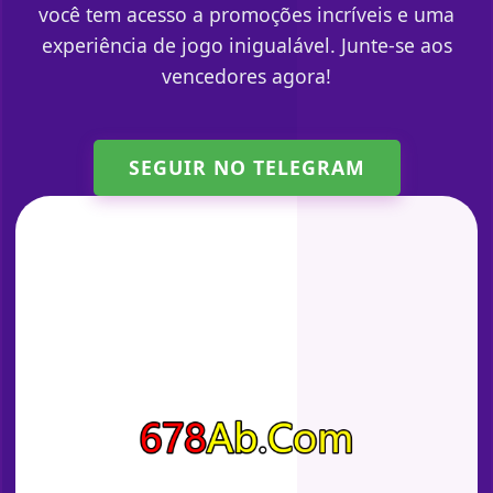
você tem acesso a promoções incríveis e uma
experiência de jogo inigualável. Junte-se aos
vencedores agora!
SEGUIR NO TELEGRAM