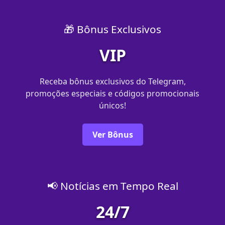
🎁 Bônus Exclusivos
VIP
Receba bônus exclusivos do Telegram,
promoções especiais e códigos promocionais
únicos!
Ver Bônus
📢 Notícias em Tempo Real
24/7