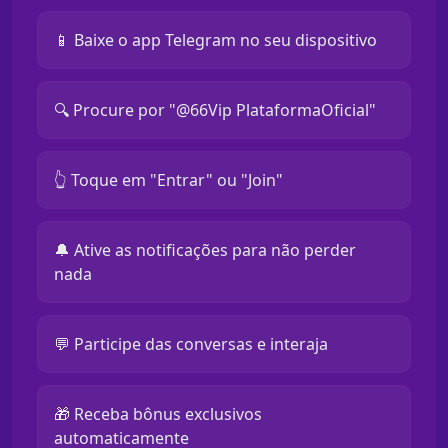
📱 Baixe o app Telegram no seu dispositivo
🔍 Procure por "@66Vip PlataformaOficial"
👆 Toque em "Entrar" ou "Join"
🔔 Ative as notificações para não perder
nada
💬 Participe das conversas e interaja
🎁 Receba bônus exclusivos
automaticamente