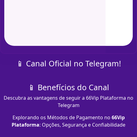
📱 Canal Oficial no Telegram!
📱 Benefícios do Canal
Descubra as vantagens de seguir a 66Vip Plataforma no
Telegram
Explorando os Métodos de Pagamento no
66Vip
Plataforma
: Opções, Segurança e Confiabilidade