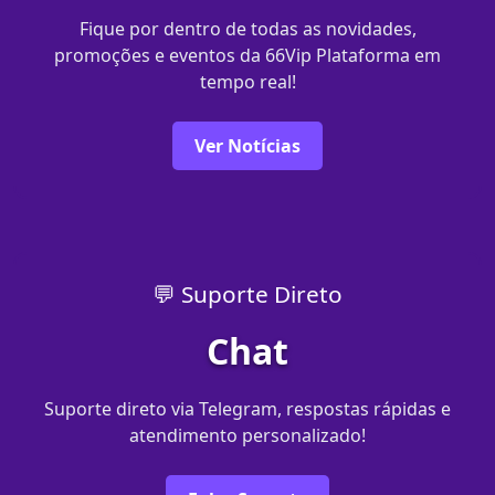
Fique por dentro de todas as novidades,
promoções e eventos da 66Vip Plataforma em
tempo real!
Ver Notícias
💬 Suporte Direto
Chat
Suporte direto via Telegram, respostas rápidas e
atendimento personalizado!