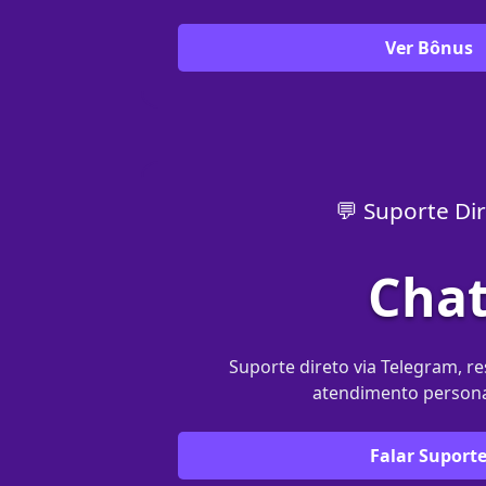
Ver Bônus
💬 Suporte Di
Cha
Suporte direto via Telegram, r
atendimento persona
Falar Suport