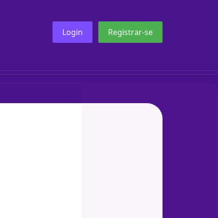
Login
Registrar-se