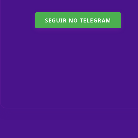
SEGUIR NO TELEGRAM