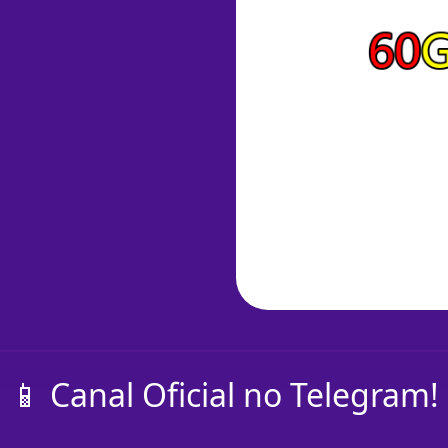
📱 Canal Oficial no Telegram!