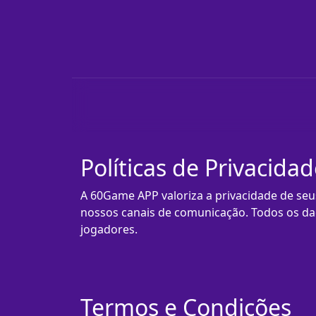
Políticas de Privacida
A 60Game APP valoriza a privacidade de se
nossos canais de comunicação. Todos os dad
jogadores.
Termos e Condições