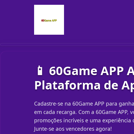
📱 60Game APP 
Plataforma de A
Cadastre-se na 60Game APP para ganha
em cada recarga. Com a 60Game APP, v
promoções incríveis e uma experiência d
Junte-se aos vencedores agora!