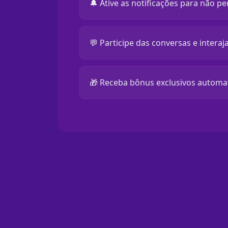
🔔 Ative as notificações para não p
💬 Participe das conversas e interaj
🎁 Receba bônus exclusivos autom