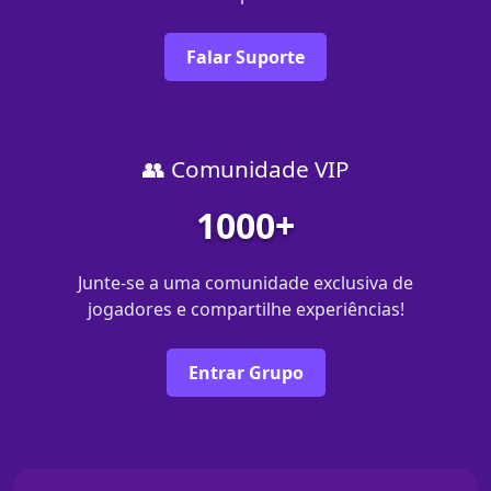
Falar Suporte
👥 Comunidade VIP
1000+
Junte-se a uma comunidade exclusiva de
jogadores e compartilhe experiências!
Entrar Grupo