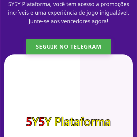
5Y5Y Plataforma, você tem acesso a promoções
incríveis e uma experiência de jogo inigualável.
Junte-se aos vencedores agora!
SEGUIR NO TELEGRAM