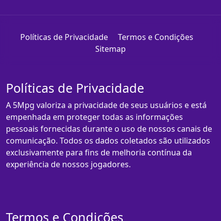
Políticas de Privacidade
Termos e Condições
Sitemap
Políticas de Privacidade
A 5Mpg valoriza a privacidade de seus usuários e está
empenhada em proteger todas as informações
pessoais fornecidas durante o uso de nossos canais de
comunicação. Todos os dados coletados são utilizados
exclusivamente para fins de melhoria contínua da
experiência de nossos jogadores.
Termos e Condições