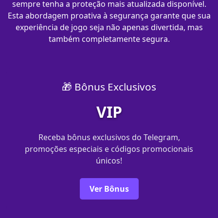
sempre tenha a proteção mais atualizada disponível.
Esta abordagem proativa à segurança garante que sua
experiência de jogo seja não apenas divertida, mas
também completamente segura.
🎁 Bônus Exclusivos
VIP
Receba bônus exclusivos do Telegram,
promoções especiais e códigos promocionais
únicos!
Ver Bônus