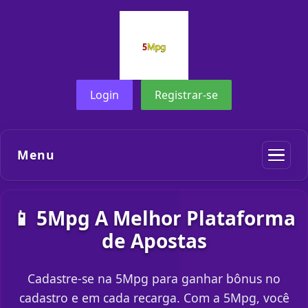
Login
Registrar-se
Menu
📱 5Mpg A Melhor Plataforma
de Apostas
Cadastre-se na 5Mpg para ganhar bônus no
cadastro e em cada recarga. Com a 5Mpg, você