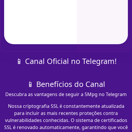
📱 Canal Oficial no Telegram!
📱 Benefícios do Canal
Descubra as vantagens de seguir a 5Mpg no Telegram
Nossa criptografia SSL é constantemente atualizada
para incluir as mais recentes proteções contra
vulnerabilidades conhecidas. O sistema de certificados
SSL é renovado automaticamente, garantindo que você