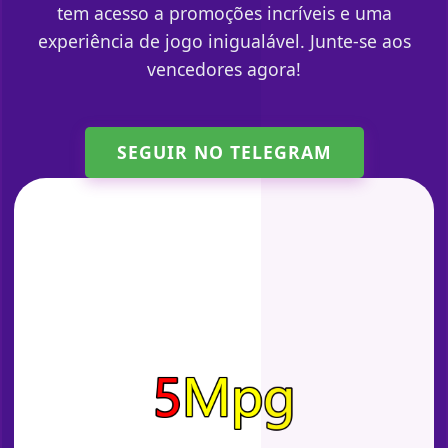
tem acesso a promoções incríveis e uma
experiência de jogo inigualável. Junte-se aos
vencedores agora!
SEGUIR NO TELEGRAM