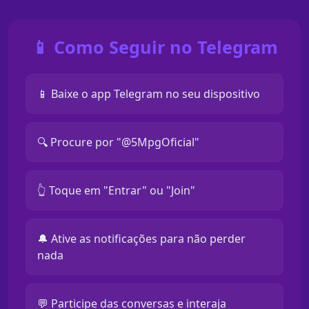
📱 Como Seguir no Telegram
📱 Baixe o app Telegram no seu dispositivo
🔍 Procure por "@5MpgOficial"
👆 Toque em "Entrar" ou "Join"
🔔 Ative as notificações para não perder
nada
💬 Participe das conversas e interaja