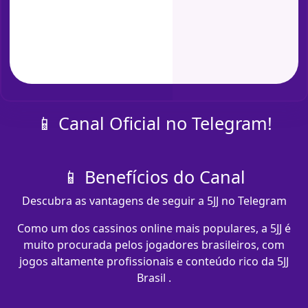
📱 Canal Oficial no Telegram!
📱 Benefícios do Canal
Descubra as vantagens de seguir a 5JJ no Telegram
Como um dos cassinos online mais populares, a 5JJ é
muito procurada pelos jogadores brasileiros, com
jogos altamente profissionais e conteúdo rico da 5JJ
Brasil .