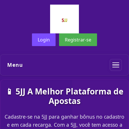
Login
Registrar-se
Menu
📱 5JJ A Melhor Plataforma de
Apostas
Cadastre-se na 5JJ para ganhar bônus no cadastro
e em cada recarga. Com a 5JJ, você tem acesso a