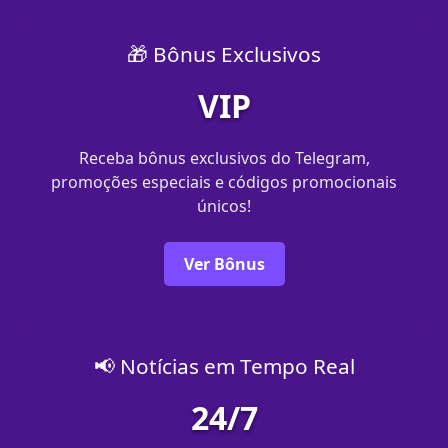
🎁 Bônus Exclusivos
VIP
Receba bônus exclusivos do Telegram,
promoções especiais e códigos promocionais
únicos!
Ver Bônus
📢 Notícias em Tempo Real
24/7