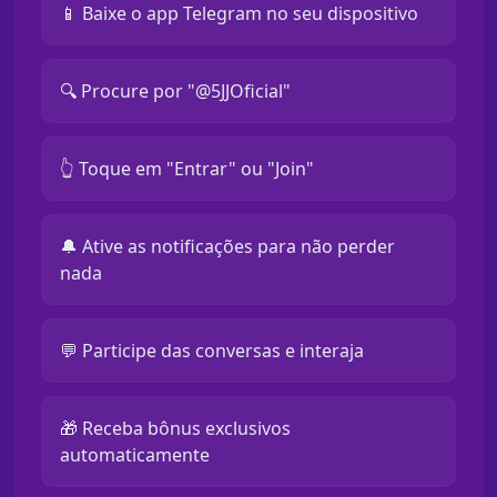
📱 Baixe o app Telegram no seu dispositivo
🔍 Procure por "@5JJOficial"
👆 Toque em "Entrar" ou "Join"
🔔 Ative as notificações para não perder
nada
💬 Participe das conversas e interaja
🎁 Receba bônus exclusivos
automaticamente