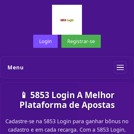
Login
Registrar-se
Menu
📱 5853 Login A Melhor
Plataforma de Apostas
Cadastre-se na 5853 Login para ganhar bônus no
cadastro e em cada recarga. Com a 5853 Login,