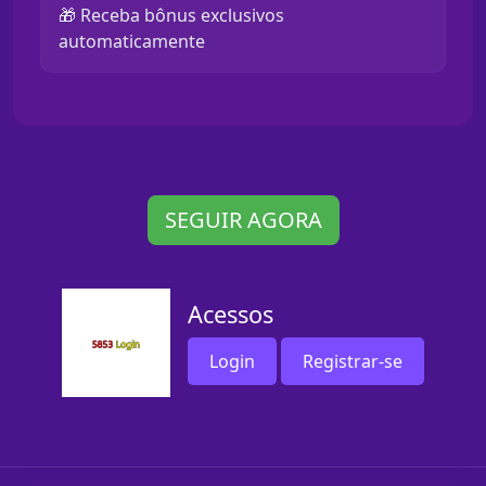
🎁 Receba bônus exclusivos
automaticamente
SEGUIR AGORA
Acessos
Login
Registrar-se