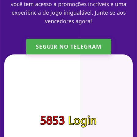
você tem acesso a promoções incríveis e uma
experiência de jogo inigualável. Junte-se aos
vencedores agora!
SEGUIR NO TELEGRAM