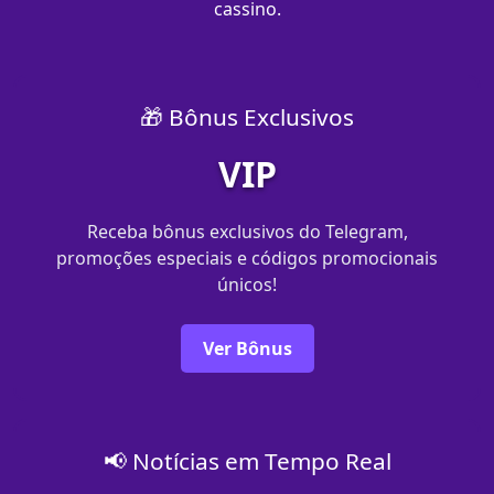
cassino.
🎁 Bônus Exclusivos
VIP
Receba bônus exclusivos do Telegram,
promoções especiais e códigos promocionais
únicos!
Ver Bônus
📢 Notícias em Tempo Real