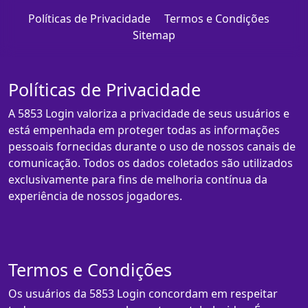
Políticas de Privacidade
Termos e Condições
Sitemap
Políticas de Privacidade
A 5853 Login valoriza a privacidade de seus usuários e
está empenhada em proteger todas as informações
pessoais fornecidas durante o uso de nossos canais de
comunicação. Todos os dados coletados são utilizados
exclusivamente para fins de melhoria contínua da
experiência de nossos jogadores.
Termos e Condições
Os usuários da 5853 Login concordam em respeitar