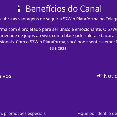
📱 Benefícios do Canal
cubra as vantagens de seguir a 57Win Plataforma no Tele
rma com​ é projetado para ser único e emocionante. O 57W
iedade de jogos ao vivo, como blackjack, roleta e bacará.
ssionais. Com o 57Win Plataforma, você pode sentir a emoçã
sua casa.
sivos
📢 Notí
m, promoções especiais
Fique por dentro d