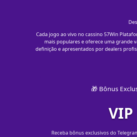
Des
Cada jogo ao vivo no cassino 57Win Platafo
mais populares e oferece uma grande var
definição e apresentados por dealers profi
🎁 Bônus Exclu
VIP
Receba bônus exclusivos do Telegra