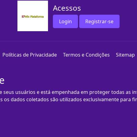
Acessos
Login
Registrar-se
Políticas de Privacidade
Termos e Condições
Sitemap
de
de seus usuários e está empenhada em proteger todas as i
 os dados coletados são utilizados exclusivamente para fi