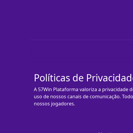
Políticas de Privacida
A 57Win Plataforma valoriza a privacidade 
uso de nossos canais de comunicação. Todos
nossos jogadores.