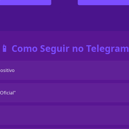
📱 Como Seguir no Telegram
ositivo
ficial"