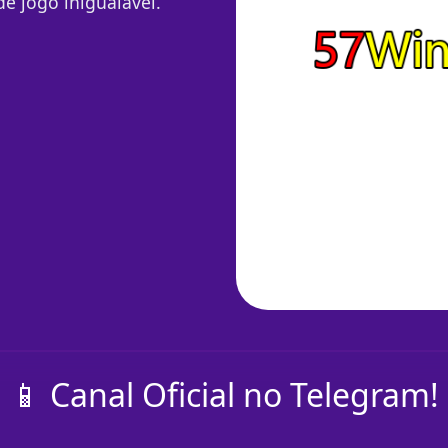
e jogo inigualável.
📱 Canal Oficial no Telegram!