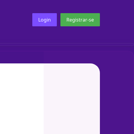
Login
Registrar-se