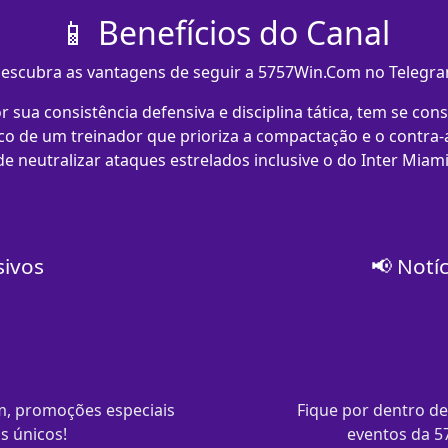
📱 Benefícios do Canal
escubra as vantagens de seguir a 5757Win.Com no Telegr
or sua consistência defensiva e disciplina tática, tem se c
co de um treinador que prioriza a compactação e o contra-
de neutralizar ataques estrelados inclusive o do Inter Miami
sivos
📢 Notí
m, promoções especiais
Fique por dentro d
s únicos!
eventos da 5