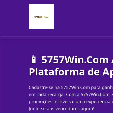
📱 5757Win.Com 
Plataforma de A
Cadastre-se na 5757Win.Com para ganh
em cada recarga. Com a 5757Win.Com, 
promoções incríveis e uma experiência d
Junte-se aos vencedores agora!