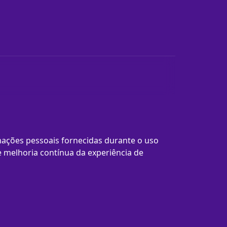
mações pessoais fornecidas durante o uso
e melhoria contínua da experiência de