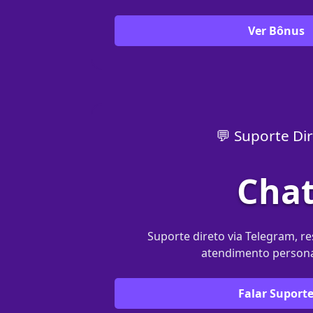
Ver Bônus
💬 Suporte Di
Cha
Suporte direto via Telegram, r
atendimento persona
Falar Suport