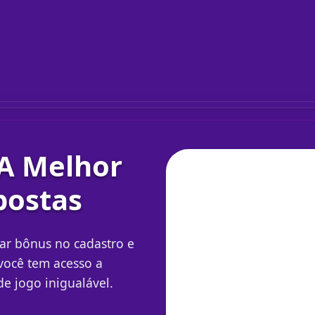
A Melhor
postas
ar bônus no cadastro e
você tem acesso a
e jogo inigualável.