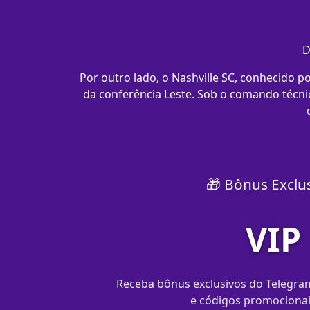
D
Por outro lado, o Nashville SC, conhecido p
da conferência Leste. Sob o comando técni
🎁 Bônus Exclu
VIP
Receba bônus exclusivos do Telegra
e códigos promocionai