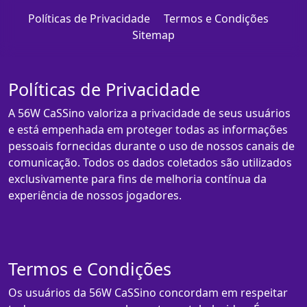
Políticas de Privacidade
Termos e Condições
Sitemap
Políticas de Privacidade
A 56W CaSSino valoriza a privacidade de seus usuários
e está empenhada em proteger todas as informações
pessoais fornecidas durante o uso de nossos canais de
comunicação. Todos os dados coletados são utilizados
exclusivamente para fins de melhoria contínua da
experiência de nossos jogadores.
Termos e Condições
Os usuários da 56W CaSSino concordam em respeitar