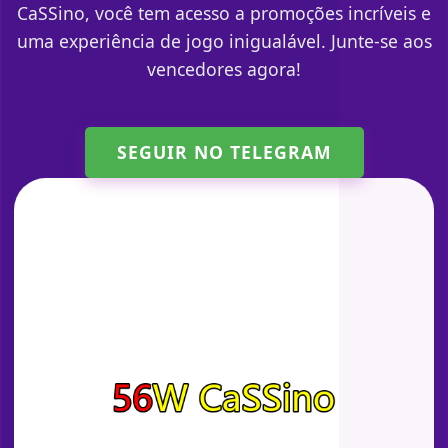
CaSSino, você tem acesso a promoções incríveis e
uma experiência de jogo inigualável. Junte-se aos
vencedores agora!
SEGUIR NO TELEGRAM