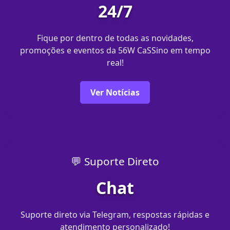
24/7
Fique por dentro de todas as novidades,
promoções e eventos da 56W CaSSino em tempo
real!
Ver Notícias
💬 Suporte Direto
Chat
Suporte direto via Telegram, respostas rápidas e
atendimento personalizado!