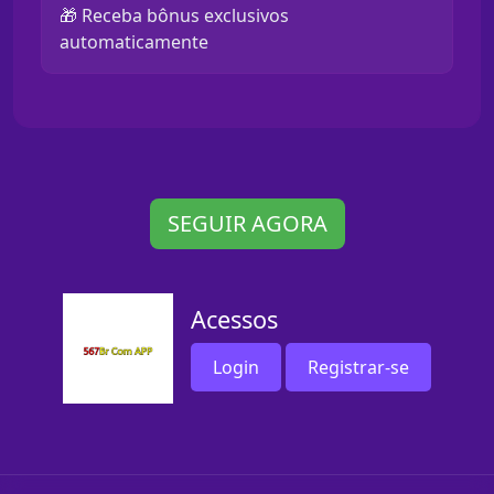
🎁 Receba bônus exclusivos
automaticamente
SEGUIR AGORA
Acessos
Login
Registrar-se