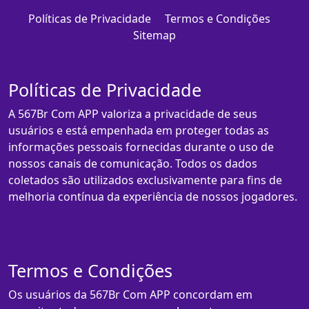
Políticas de Privacidade
Termos e Condições
Sitemap
Políticas de Privacidade
A 567Br Com APP valoriza a privacidade de seus
usuários e está empenhada em proteger todas as
informações pessoais fornecidas durante o uso de
nossos canais de comunicação. Todos os dados
coletados são utilizados exclusivamente para fins de
melhoria contínua da experiência de nossos jogadores.
Termos e Condições
Os usuários da 567Br Com APP concordam em