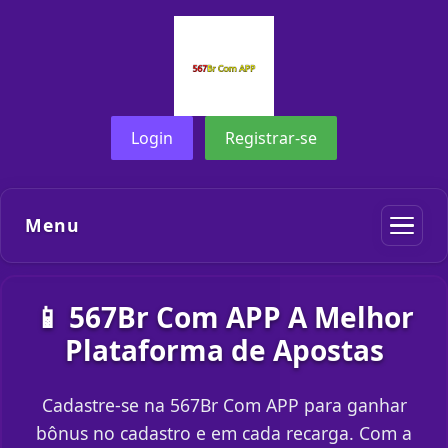
Login
Registrar-se
Menu
📱 567Br Com APP A Melhor
Plataforma de Apostas
Cadastre-se na 567Br Com APP para ganhar
bônus no cadastro e em cada recarga. Com a