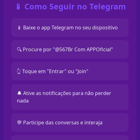
📱 Como Seguir no Telegram
📱 Baixe o app Telegram no seu dispositivo
🔍 Procure por "@567Br Com APPOficial"
👆 Toque em "Entrar" ou "Join"
🔔 Ative as notificações para não perder
nada
💬 Participe das conversas e interaja