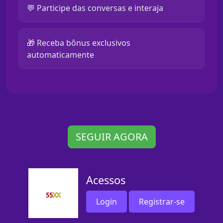
💬 Participe das conversas e interaja
🎁 Receba bônus exclusivos
automaticamente
SEGUIR AGORA
Acessos
Login
Registrar-se