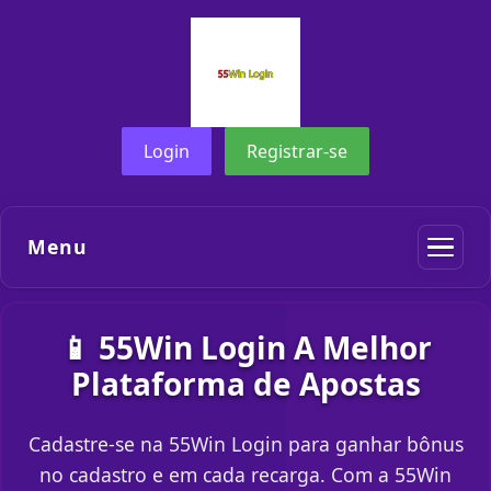
Login
Registrar-se
Menu
📱 55Win Login A Melhor
Plataforma de Apostas
Cadastre-se na 55Win Login para ganhar bônus
no cadastro e em cada recarga. Com a 55Win