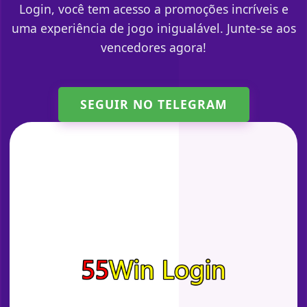
Login, você tem acesso a promoções incríveis e
uma experiência de jogo inigualável. Junte-se aos
vencedores agora!
SEGUIR NO TELEGRAM