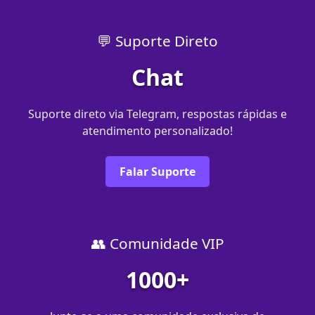
💬 Suporte Direto
Chat
Suporte direto via Telegram, respostas rápidas e
atendimento personalizado!
Falar Suporte
👥 Comunidade VIP
1000+