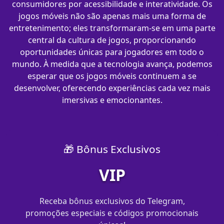
consumidores por acessibilidade e interatividade. Os
jogos móveis não são apenas mais uma forma de
entretenimento; eles transformaram-se em uma parte
central da cultura de jogos, proporcionando
oportunidades únicas para jogadores em todo o
mundo. À medida que a tecnologia avança, podemos
esperar que os jogos móveis continuem a se
desenvolver, oferecendo experiências cada vez mais
imersivas e emocionantes.
🎁 Bônus Exclusivos
VIP
Receba bônus exclusivos do Telegram,
promoções especiais e códigos promocionais