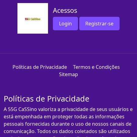
Acessos
Login
Registrar-se
Políticas de Privacidade
Termos e Condições
Sitemap
Políticas de Privacidade
A 55G CaSSino valoriza a privacidade de seus usuários e
está empenhada em proteger todas as informações
pessoais fornecidas durante o uso de nossos canais de
comunicação. Todos os dados coletados são utilizados