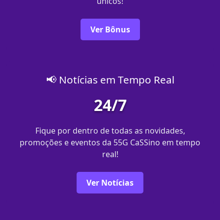
únicos!
Ver Bônus
📢 Notícias em Tempo Real
24/7
Fique por dentro de todas as novidades,
promoções e eventos da 55G CaSSino em tempo
real!
Ver Notícias