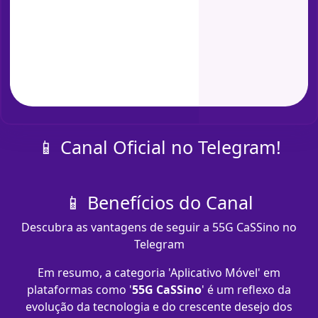
📱 Canal Oficial no Telegram!
📱 Benefícios do Canal
Descubra as vantagens de seguir a 55G CaSSino no
Telegram
Em resumo, a categoria 'Aplicativo Móvel' em
plataformas como '
55G CaSSino
' é um reflexo da
evolução da tecnologia e do crescente desejo dos