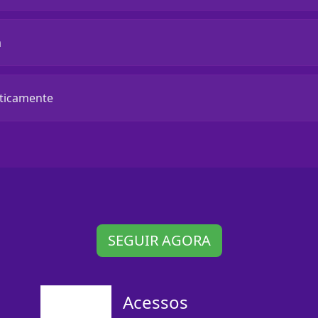
a
aticamente
SEGUIR AGORA
Acessos