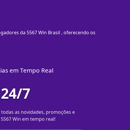
ogadores da 5567 Win Brasil , oferecendo os
cias em Tempo Real
24/7
e todas as novidades, promoções e
 5567 Win em tempo real!