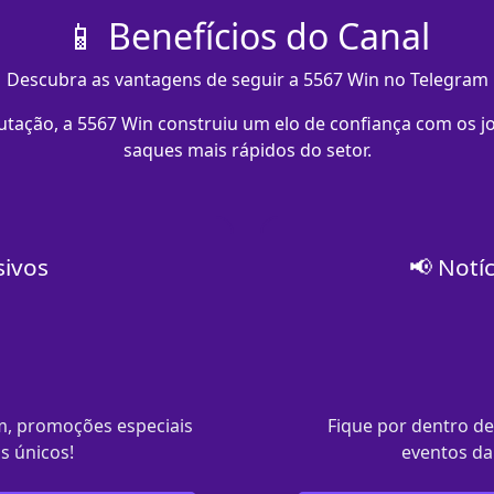
📱 Benefícios do Canal
Descubra as vantagens de seguir a 5567 Win no Telegram
utação, a 5567 Win construiu um elo de confiança com os j
saques mais rápidos do setor.
sivos
📢 Notí
m, promoções especiais
Fique por dentro d
s únicos!
eventos da