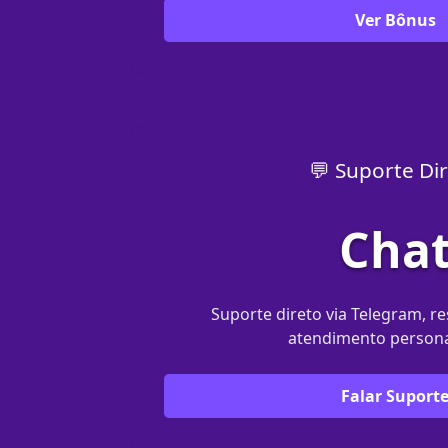
Ver Bônus
💬 Suporte Di
Cha
Suporte direto via Telegram, r
atendimento persona
Falar Suport