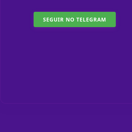
SEGUIR NO TELEGRAM