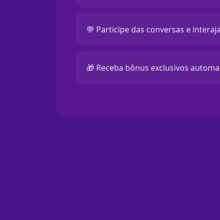
💬 Participe das conversas e interaj
🎁 Receba bônus exclusivos autom