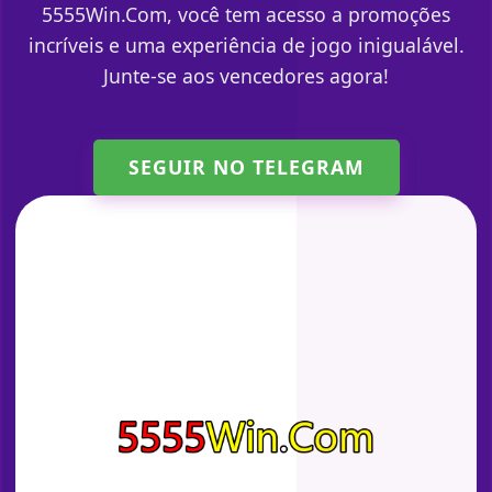
5555Win.Com, você tem acesso a promoções
incríveis e uma experiência de jogo inigualável.
Junte-se aos vencedores agora!
SEGUIR NO TELEGRAM