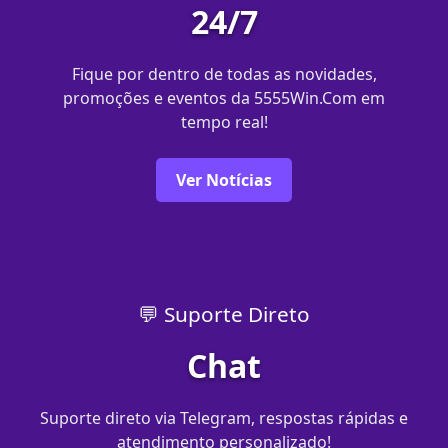
24/7
Fique por dentro de todas as novidades,
promoções e eventos da 5555Win.Com em
tempo real!
Ver Notícias
💬 Suporte Direto
Chat
Suporte direto via Telegram, respostas rápidas e
atendimento personalizado!