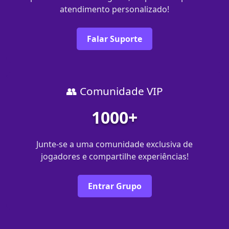
atendimento personalizado!
Falar Suporte
👥 Comunidade VIP
1000+
Junte-se a uma comunidade exclusiva de
jogadores e compartilhe experiências!
Entrar Grupo