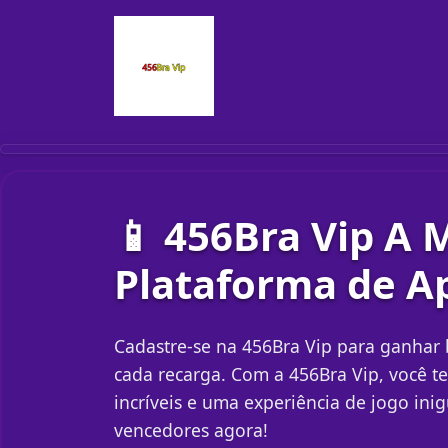
📱 456Bra Vip A 
Plataforma de A
Cadastre-se na 456Bra Vip para ganhar
cada recarga. Com a 456Bra Vip, você 
incríveis e uma experiência de jogo inig
vencedores agora!