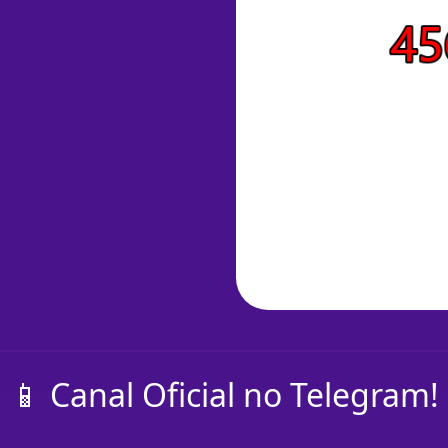
📱 Canal Oficial no Telegram!