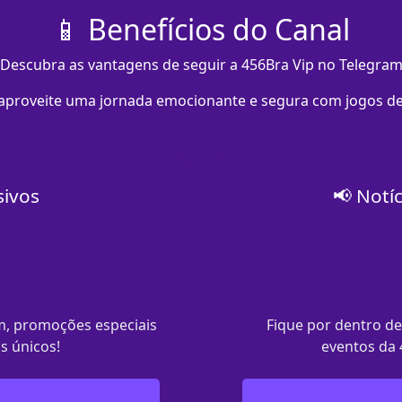
📱 Benefícios do Canal
Descubra as vantagens de seguir a 456Bra Vip no Telegra
 e aproveite uma jornada emocionante e segura com jogos de
sivos
📢 Notí
m, promoções especiais
Fique por dentro d
s únicos!
eventos da 