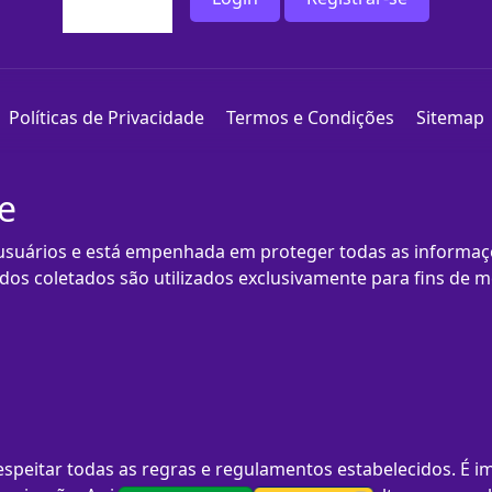
Políticas de Privacidade
Termos e Condições
Sitemap
de
s usuários e está empenhada em proteger todas as informaç
os coletados são utilizados exclusivamente para fins de m
peitar todas as regras e regulamentos estabelecidos. É i