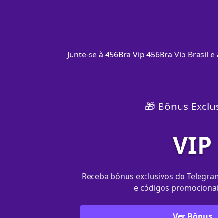
Junte-se à 456Bra Vip 456Bra Vip Brasil
🎁 Bônus Exclu
VIP
Receba bônus exclusivos do Telegra
e códigos promocionai
Ver Bônus