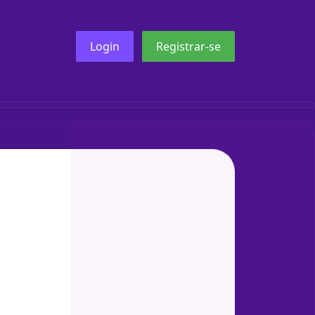
Login
Registrar-se