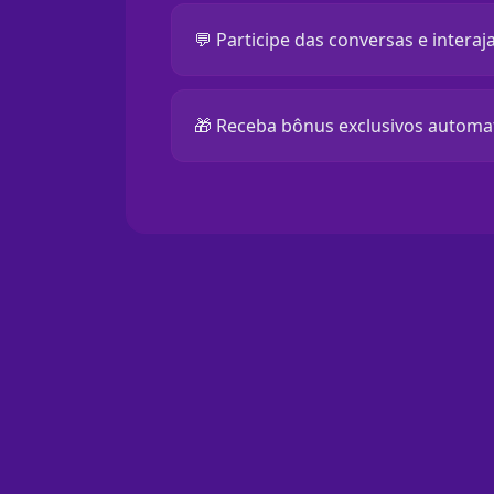
💬 Participe das conversas e interaj
🎁 Receba bônus exclusivos autom