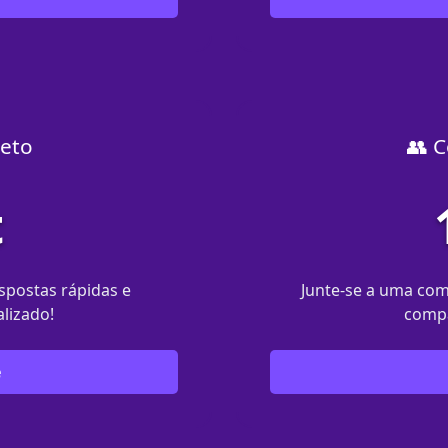
reto
👥 
t
espostas rápidas e
Junte-se a uma com
lizado!
compa
e