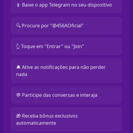
📱 Baixe o app Telegram no seu dispositivo
🔍 Procure por "@456AOficial"
👆 Toque em "Entrar" ou "Join"
🔔 Ative as notificações para não perder
nada
💬 Participe das conversas e interaja
🎁 Receba bônus exclusivos
automaticamente