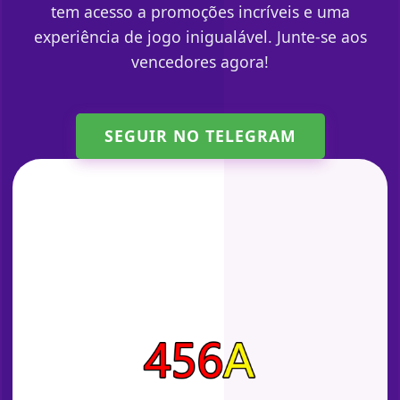
tem acesso a promoções incríveis e uma
experiência de jogo inigualável. Junte-se aos
vencedores agora!
SEGUIR NO TELEGRAM