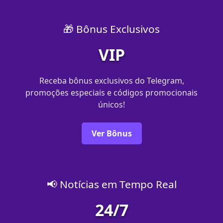
🎁 Bônus Exclusivos
VIP
Receba bônus exclusivos do Telegram,
promoções especiais e códigos promocionais
únicos!
Ver Bônus
📢 Notícias em Tempo Real
24/7