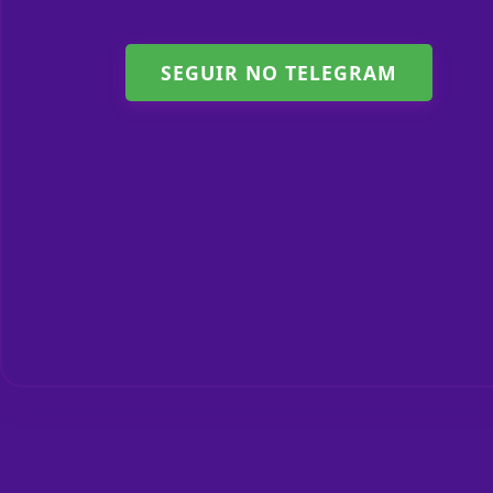
SEGUIR NO TELEGRAM