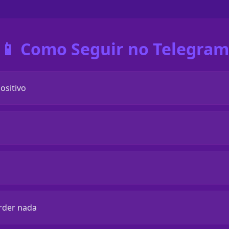
📱 Como Seguir no Telegram
ositivo
erder nada