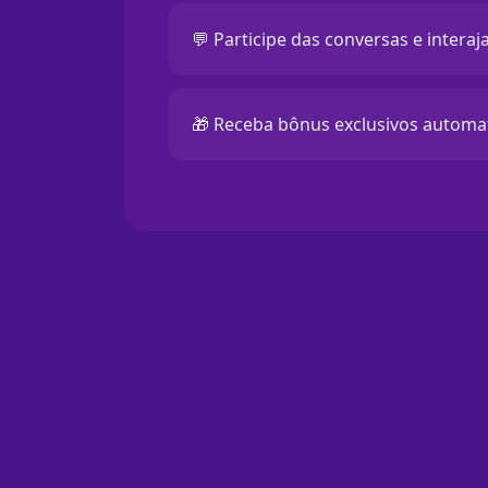
💬 Participe das conversas e interaj
🎁 Receba bônus exclusivos autom