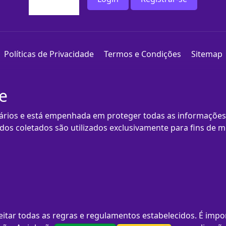
Políticas de Privacidade
Termos e Condições
Sitemap
de
uários e está empenhada em proteger todas as informações
os coletados são utilizados exclusivamente para fins de m
ar todas as regras e regulamentos estabelecidos. É impor