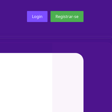
Login
Registrar-se