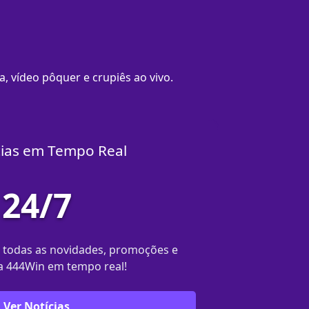
 vídeo pôquer e crupiês ao vivo.
cias em Tempo Real
24/7
e todas as novidades, promoções e
a 444Win em tempo real!
Ver Notícias