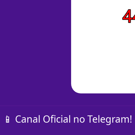
📱 Canal Oficial no Telegram!