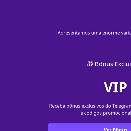
Apresentamos uma enorme varieda
🎁 Bônus Exclu
VIP
Receba bônus exclusivos do Telegra
e códigos promocionai
Ver Bônus