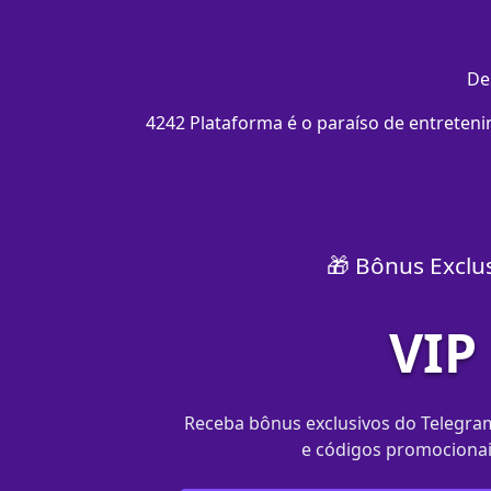
De
4242 Plataforma é o paraíso de entreten
🎁 Bônus Exclu
VIP
Receba bônus exclusivos do Telegra
e códigos promocionai