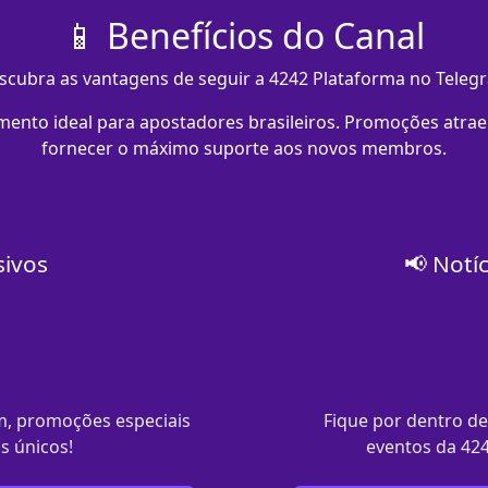
📱 Benefícios do Canal
scubra as vantagens de seguir a 4242 Plataforma no Teleg
imento ideal para apostadores brasileiros. Promoções atra
fornecer o máximo suporte aos novos membros.
sivos
📢 Notí
m, promoções especiais
Fique por dentro d
s únicos!
eventos da 42