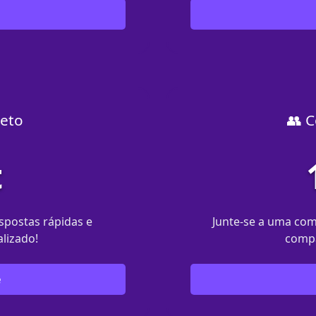
reto
👥 
t
espostas rápidas e
Junte-se a uma com
lizado!
compa
e