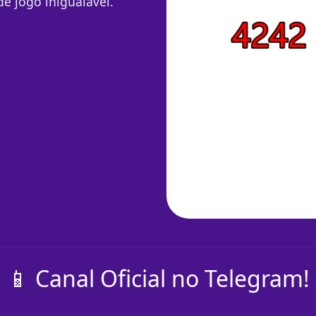
e jogo inigualável.
📱 Canal Oficial no Telegram!