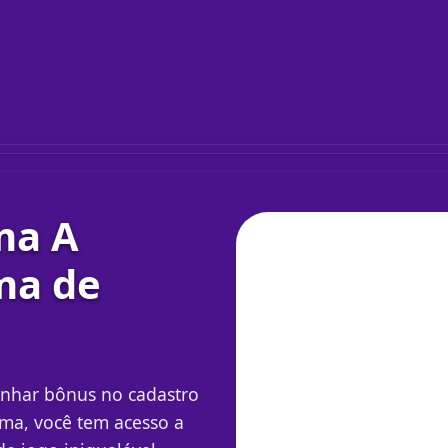
ma A
ma de
anhar bônus no cadastro
ma, você tem acesso a