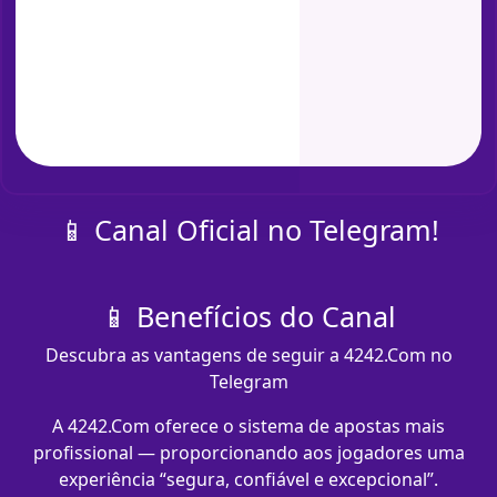
📱 Canal Oficial no Telegram!
📱 Benefícios do Canal
Descubra as vantagens de seguir a 4242.Com no
Telegram
A 4242.Com oferece o sistema de apostas mais
profissional — proporcionando aos jogadores uma
experiência “segura, confiável e excepcional”.