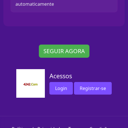
automaticamente
SEGUIR AGORA
Acessos
Login
Registrar-se