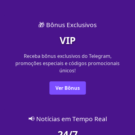
🎁 Bônus Exclusivos
VIP
Receba bônus exclusivos do Telegram,
promoções especiais e códigos promocionais
únicos!
Ver Bônus
📢 Notícias em Tempo Real
24/7