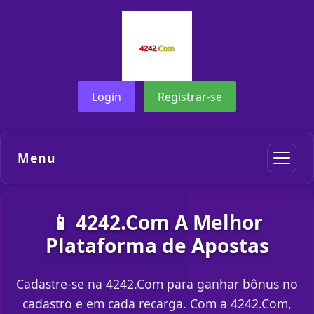
Login
Registrar-se
Menu
📱 4242.Com A Melhor
Plataforma de Apostas
Cadastre-se na 4242.Com para ganhar bônus no
cadastro e em cada recarga. Com a 4242.Com,