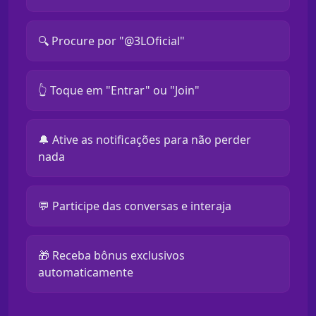
🔍 Procure por "@3LOficial"
👆 Toque em "Entrar" ou "Join"
🔔 Ative as notificações para não perder
nada
💬 Participe das conversas e interaja
🎁 Receba bônus exclusivos
automaticamente