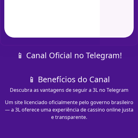
📱 Canal Oficial no Telegram!
📱 Benefícios do Canal
Descubra as vantagens de seguir a 3L no Telegram
Um site licenciado oficialmente pelo governo brasileiro
— a 3L oferece uma experiência de cassino online justa
e transparente.