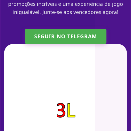
promoções incríveis e uma experiência de jogo
inigualável. Junte-se aos vencedores agora!
SEGUIR NO TELEGRAM