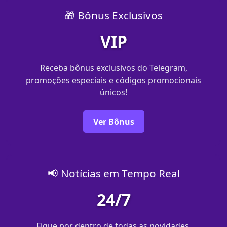
🎁 Bônus Exclusivos
VIP
Receba bônus exclusivos do Telegram,
promoções especiais e códigos promocionais
únicos!
Ver Bônus
📢 Notícias em Tempo Real
24/7
Fique por dentro de todas as novidades,