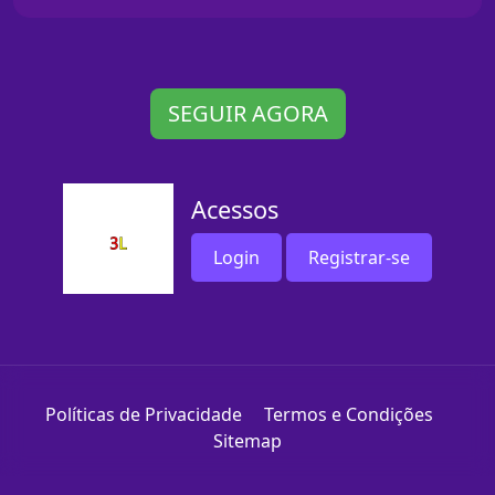
SEGUIR AGORA
Acessos
Login
Registrar-se
Políticas de Privacidade
Termos e Condições
Sitemap