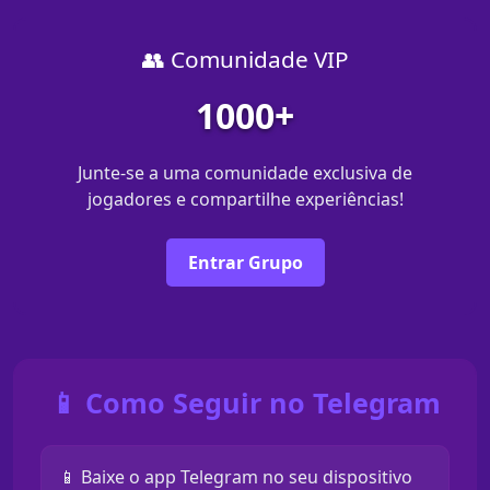
👥 Comunidade VIP
1000+
Junte-se a uma comunidade exclusiva de
jogadores e compartilhe experiências!
Entrar Grupo
📱 Como Seguir no Telegram
📱 Baixe o app Telegram no seu dispositivo