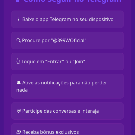
📱 Baixe o app Telegram no seu dispositivo
🔍 Procure por "@399WOficial"
👆 Toque em "Entrar" ou "Join"
🔔 Ative as notificações para não perder
nada
💬 Participe das conversas e interaja
🎁 Receba bônus exclusivos