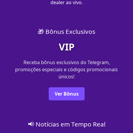
dealer ao vivo.
🎁 Bônus Exclusivos
VIP
Receba bônus exclusivos do Telegram,
promoções especiais e códigos promocionais
únicos!
Ver Bônus
📢 Notícias em Tempo Real