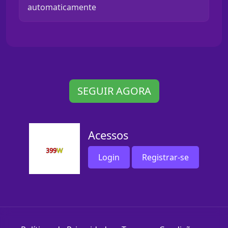
automaticamente
SEGUIR AGORA
Acessos
Login
Registrar-se