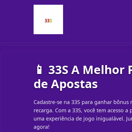
📱 33S A Melhor 
de Apostas
Cadastre-se na 33S para ganhar bônus 
recarga. Com a 33S, você tem acesso a 
uma experiência de jogo inigualável. J
agora!