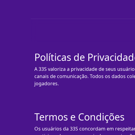
Políticas de Privacida
A 33S valoriza a privacidade de seus usuár
canais de comunicação. Todos os dados cole
jogadores.
Termos e Condições
Os usuários da 33S concordam em respeitar 