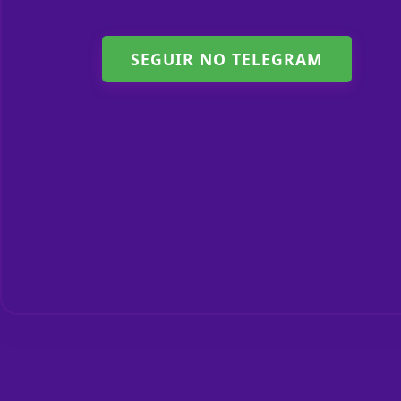
SEGUIR NO TELEGRAM