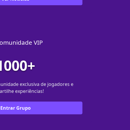
Comunidade VIP
1000+
unidade exclusiva de jogadores e
rtilhe experiências!
Entrar Grupo