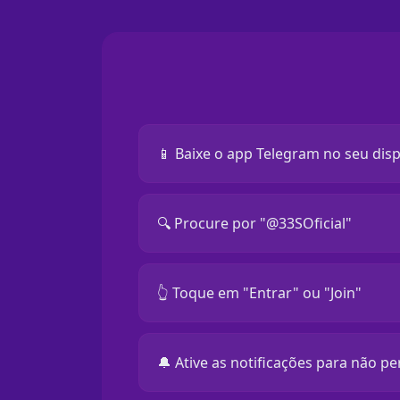
📱 Baixe o app Telegram no seu disp
🔍 Procure por "@33SOficial"
👆 Toque em "Entrar" ou "Join"
🔔 Ative as notificações para não p