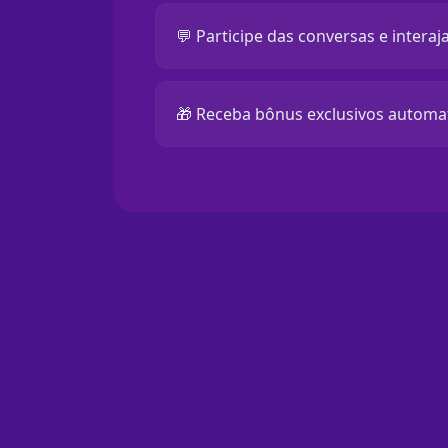
💬 Participe das conversas e interaj
🎁 Receba bônus exclusivos autom