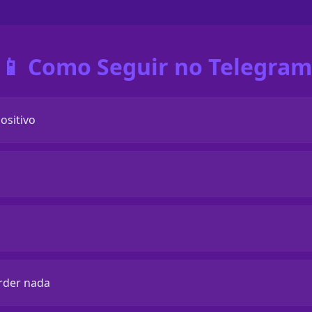
📱 Como Seguir no Telegram
ositivo
erder nada