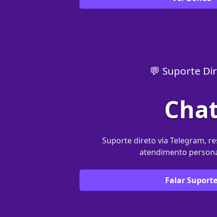
💬 Suporte Di
Cha
Suporte direto via Telegram, r
atendimento persona
Falar Suport