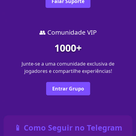
Falar Suporte
👥 Comunidade VIP
1000+
Junte-se a uma comunidade exclusiva de
jogadores e compartilhe experiências!
Entrar Grupo
📱 Como Seguir no Telegram