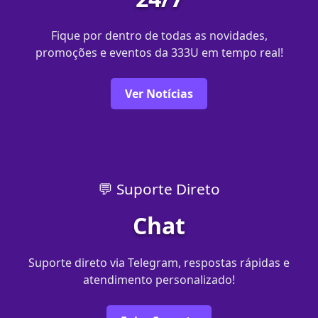
Fique por dentro de todas as novidades,
promoções e eventos da 333U em tempo real!
Ver Notícias
💬 Suporte Direto
Chat
Suporte direto via Telegram, respostas rápidas e
atendimento personalizado!