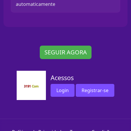
automaticamente
SEGUIR AGORA
Acessos
Login
Registrar-se