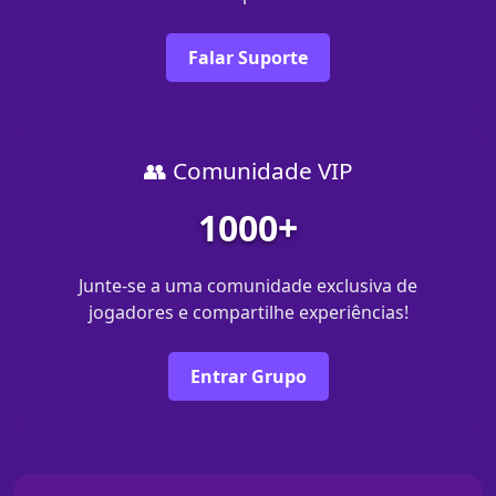
Falar Suporte
👥 Comunidade VIP
1000+
Junte-se a uma comunidade exclusiva de
jogadores e compartilhe experiências!
Entrar Grupo