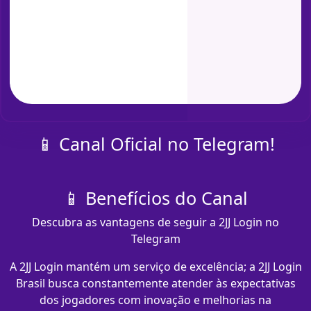
📱 Canal Oficial no Telegram!
📱 Benefícios do Canal
Descubra as vantagens de seguir a 2JJ Login no
Telegram
A 2JJ Login mantém um serviço de excelência; a 2JJ Login
Brasil busca constantemente atender às expectativas
dos jogadores com inovação e melhorias na