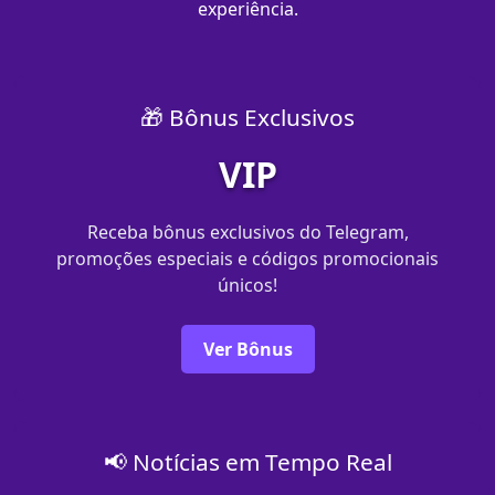
experiência.
🎁 Bônus Exclusivos
VIP
Receba bônus exclusivos do Telegram,
promoções especiais e códigos promocionais
únicos!
Ver Bônus
📢 Notícias em Tempo Real