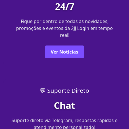
24/7
Fique por dentro de todas as novidades,
promoções e eventos da 2JJ Login em tempo
real!
Ver Notícias
💬 Suporte Direto
Chat
Suporte direto via Telegram, respostas rápidas e
atendimento personalizado!