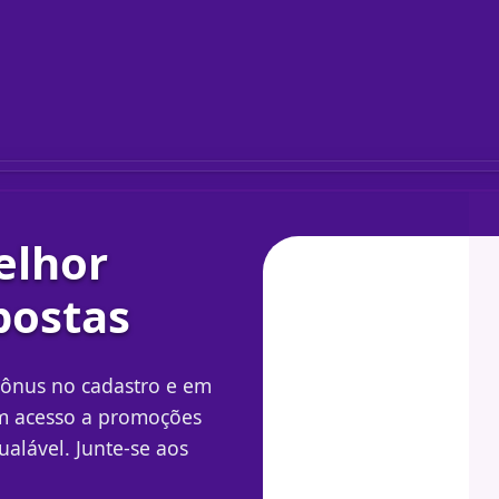
elhor
postas
bônus no cadastro e em
em acesso a promoções
ualável. Junte-se aos