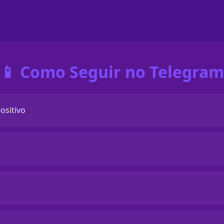
📱 Como Seguir no Telegram
ositivo