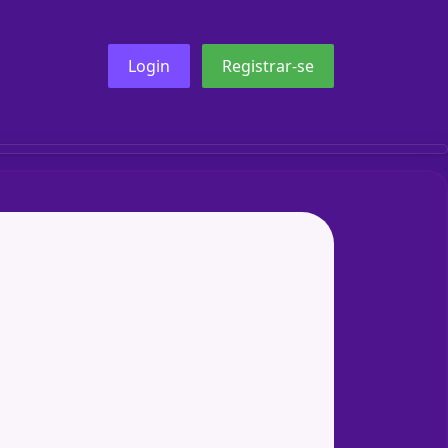
Login
Registrar-se