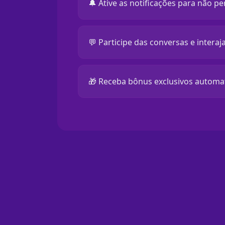
🔔 Ative as notificações para não p
💬 Participe das conversas e interaj
🎁 Receba bônus exclusivos autom