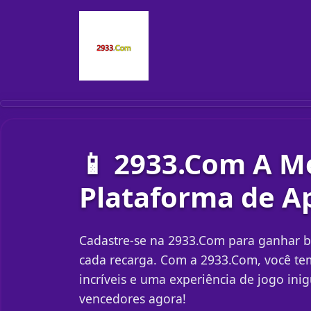
📱 2933.Com A M
Plataforma de A
Cadastre-se na 2933.Com para ganhar 
cada recarga. Com a 2933.Com, você t
incríveis e uma experiência de jogo inig
vencedores agora!