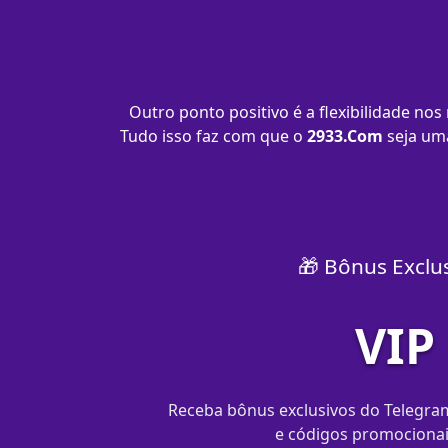
Outro ponto positivo é a flexibilidade nos
Tudo isso faz com que o
2933.Com
seja uma
🎁 Bônus Exclu
VIP
Receba bônus exclusivos do Telegra
e códigos promocionai