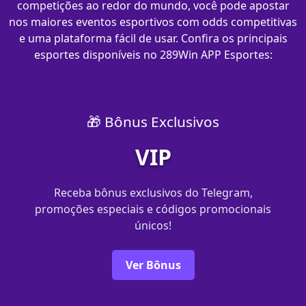
competições ao redor do mundo, você pode apostar
nos maiores eventos esportivos com odds competitivas
e uma plataforma fácil de usar. Confira os principais
esportes disponíveis no 289Win APP Esportes:
🎁 Bônus Exclusivos
VIP
Receba bônus exclusivos do Telegram,
promoções especiais e códigos promocionais
únicos!
Ver Bônus