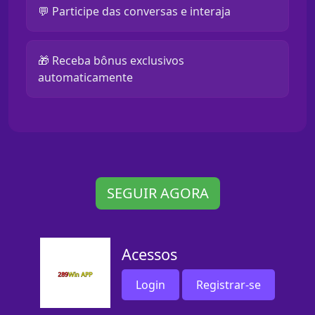
💬 Participe das conversas e interaja
🎁 Receba bônus exclusivos
automaticamente
SEGUIR AGORA
Acessos
Login
Registrar-se